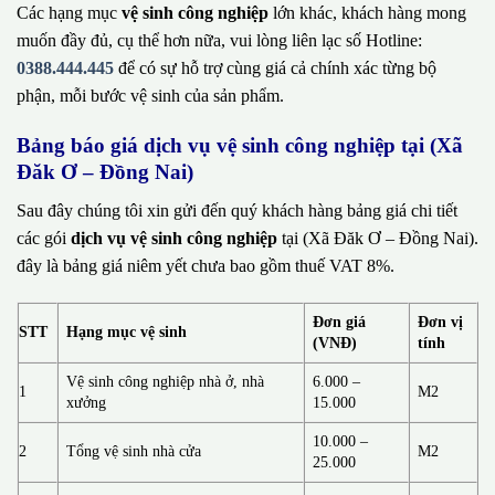
Các hạng mục
vệ sinh công nghiệp
lớn khác, khách hàng mong
muốn đầy đủ, cụ thể hơn nữa, vui lòng liên lạc số Hotline:
0388.444.445
để có sự hỗ trợ cùng giá cả chính xác từng bộ
phận, mỗi bước vệ sinh của sản phẩm.
Bảng báo giá dịch vụ vệ sinh công nghiệp tại (Xã
Đăk Ơ – Đồng Nai)
Sau đây chúng tôi xin gửi đến quý khách hàng bảng giá chi tiết
các gói
dịch vụ vệ sinh công nghiệp
tại (Xã Đăk Ơ – Đồng Nai).
đây là bảng giá niêm yết chưa bao gồm thuế VAT 8%.
Đơn giá
Đơn vị
STT
Hạng mục vệ sinh
(VNĐ)
tính
Vệ sinh công nghiệp nhà ở, nhà
6.000 –
1
M2
xưởng
15.000
10.000 –
2
Tổng vệ sinh nhà cửa
M2
25.000