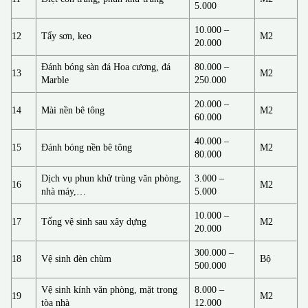
5.000
10.000 –
12
Tẩy sơn, keo
M2
20.000
Đánh bóng sàn đá Hoa cương, đá
80.000 –
13
M2
Marble
250.000
20.000 –
14
Mài nền bê tông
M2
60.000
40.000 –
15
Đánh bóng nền bê tông
M2
80.000
Dịch vụ phun khử trùng văn phòng,
3.000 –
16
M2
nhà máy,…
5.000
10.000 –
17
Tổng vệ sinh sau xây dựng
M2
20.000
300.000 –
18
Vệ sinh đèn chùm
Bộ
500.000
Vệ sinh kính văn phòng, mặt trong
8.000 –
19
M2
tòa nhà
12.000