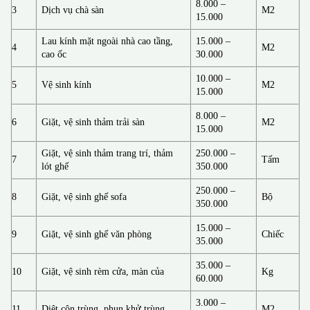
8.000 –
3
Dịch vụ chà sàn
M2
15.000
Lau kính mặt ngoài nhà cao tầng,
15.000 –
4
M2
cao ốc
30.000
10.000 –
5
Vệ sinh kính
M2
15.000
8.000 –
6
Giặt, vệ sinh thảm trải sàn
M2
15.000
Giặt, vệ sinh thảm trang trí, thảm
250.000 –
7
Tấm
lót ghế
350.000
250.000 –
8
Giặt, vệ sinh ghế sofa
Bộ
350.000
15.000 –
9
Giặt, vệ sinh ghế văn phòng
Chiếc
35.000
35.000 –
10
Giặt, vệ sinh rèm cửa, màn của
Kg
60.000
3.000 –
11
Diệt côn trùng, phun khử trùng
M2