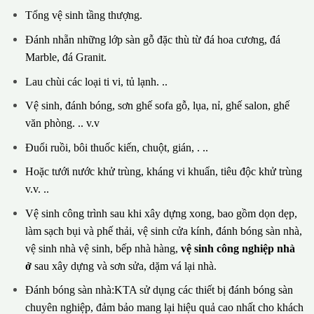
Tổng vệ sinh tầng thượng.
Đánh nhẵn những lớp sàn gỗ đặc thù từ đá hoa cương, đá
Marble, đá Granit.
Lau chùi các loại ti vi, tủ lạnh. ..
Vệ sinh, đánh bóng, sơn ghế sofa gỗ, lụa, nỉ, ghế salon, ghế
văn phòng. .. v.v
Đuổi ruồi, bôi thuốc kiến, chuột, gián, . ..
Hoặc tưới nước khử trùng, kháng vi khuẩn, tiêu độc khử trùng
v.v. ..
Vệ sinh công trình sau khi xây dựng xong, bao gồm dọn dẹp,
làm sạch bụi và phế thải, vệ sinh cửa kính, đánh bóng sàn nhà,
vệ sinh nhà vệ sinh, bếp nhà hàng,
vệ sinh công nghiệp nhà
ở
sau xây dựng và sơn sửa, dặm vá lại nhà.
Đánh bóng sàn nhà:KTA sử dụng các thiết bị đánh bóng sàn
chuyên nghiệp, đảm bảo mang lại hiệu quả cao nhất cho khách