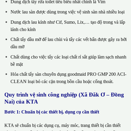
Dung dịch tẩy rửa toilet tiêu biểu nhất chính là Vim
Nước lau sàn được dùng trong việc vệ sinh sàn nhà nhiều loại
Dung dịch lau kính như Cif, Sumo, Lix,… tạo độ trong và lấp
lánh cho kính
Chất tẩy dầu mỡ để lau chùi và tẩy các vết bẩn được gây ra bởi
dầu mỡ
Chất dùng cho việc tẩy các loại chất rỉ sắt giúp làm sạch nhanh
bề mặt
Hóa chất tẩy sàn chuyên dụng goodmaid PRO GMP 200 ACI-
CLEAN loại bỏ các cặn trong bồn cầu hoặc cống thoát.
Quy trình vệ sinh công nghiệp (Xã Đăk Ơ – Đồng
Nai) của KTA
Bước 1: Chuẩn bị các thiết bị, dụng cụ cần thiết
KTA sẽ chuẩn bị các dụng cụ, máy móc, trang thiết bị cần thiết