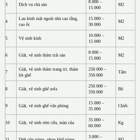
8.000 –
3
Dịch vụ chà sàn
M2
15.000
Lau kính mặt ngoài nhà cao tầng,
15.000 –
4
M2
cao ốc
30.000
10.000 –
5
Vệ sinh kính
M2
15.000
8.000 –
6
Giặt, vệ sinh thảm trải sàn
M2
15.000
Giặt, vệ sinh thảm trang trí, thảm
250.000 –
7
Tấm
lót ghế
350.000
250.000 –
8
Giặt, vệ sinh ghế sofa
Bộ
350.000
15.000 –
9
Giặt, vệ sinh ghế văn phòng
Chiếc
35.000
35.000 –
10
Giặt, vệ sinh rèm cửa, màn của
Kg
60.000
3.000 –
11
Diệt côn trùng, phun khử trùng
M2