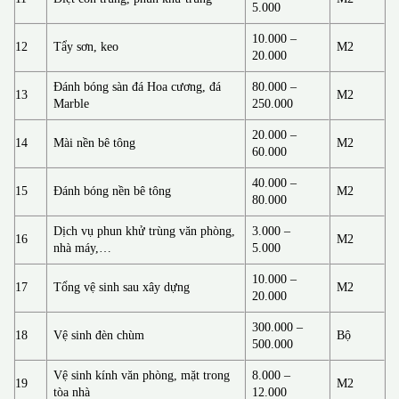
5.000
10.000 –
12
Tẩy sơn, keo
M2
20.000
Đánh bóng sàn đá Hoa cương, đá
80.000 –
13
M2
Marble
250.000
20.000 –
14
Mài nền bê tông
M2
60.000
40.000 –
15
Đánh bóng nền bê tông
M2
80.000
Dịch vụ phun khử trùng văn phòng,
3.000 –
16
M2
nhà máy,…
5.000
10.000 –
17
Tổng vệ sinh sau xây dựng
M2
20.000
300.000 –
18
Vệ sinh đèn chùm
Bộ
500.000
Vệ sinh kính văn phòng, mặt trong
8.000 –
19
M2
tòa nhà
12.000