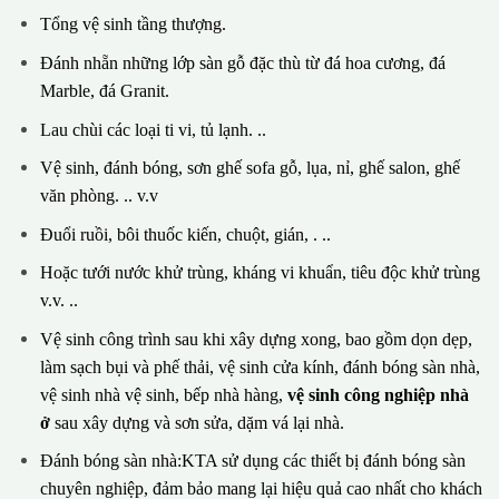
Tổng vệ sinh tầng thượng.
Đánh nhẵn những lớp sàn gỗ đặc thù từ đá hoa cương, đá
Marble, đá Granit.
Lau chùi các loại ti vi, tủ lạnh. ..
Vệ sinh, đánh bóng, sơn ghế sofa gỗ, lụa, nỉ, ghế salon, ghế
văn phòng. .. v.v
Đuổi ruồi, bôi thuốc kiến, chuột, gián, . ..
Hoặc tưới nước khử trùng, kháng vi khuẩn, tiêu độc khử trùng
v.v. ..
Vệ sinh công trình sau khi xây dựng xong, bao gồm dọn dẹp,
làm sạch bụi và phế thải, vệ sinh cửa kính, đánh bóng sàn nhà,
vệ sinh nhà vệ sinh, bếp nhà hàng,
vệ sinh công nghiệp nhà
ở
sau xây dựng và sơn sửa, dặm vá lại nhà.
Đánh bóng sàn nhà:KTA sử dụng các thiết bị đánh bóng sàn
chuyên nghiệp, đảm bảo mang lại hiệu quả cao nhất cho khách