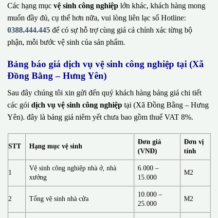
Các hạng mục
vệ sinh công nghiệp
lớn khác, khách hàng mong
muốn đầy đủ, cụ thể hơn nữa, vui lòng liên lạc số Hotline:
0388.444.445
để có sự hỗ trợ cùng giá cả chính xác từng bộ
phận, mỗi bước vệ sinh của sản phẩm.
Bảng báo giá dịch vụ vệ sinh công nghiệp tại (Xã
Đồng Bằng – Hưng Yên)
Sau đây chúng tôi xin gửi đến quý khách hàng bảng giá chi tiết
các gói
dịch vụ vệ sinh công nghiệp
tại (Xã Đồng Bằng – Hưng
Yên). đây là bảng giá niêm yết chưa bao gồm thuế VAT 8%.
Đơn giá
Đơn vị
STT
Hạng mục vệ sinh
(VNĐ)
tính
Vệ sinh công nghiệp nhà ở, nhà
6.000 –
1
M2
xưởng
15.000
10.000 –
2
Tổng vệ sinh nhà cửa
M2
25.000