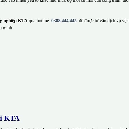
huộc vào nhiều yếu tố khác như mức độ mới cũ mới của công trình, thờ
ông nghiệp KTA
qua hotline
0388.444.445
để được tư vấn dịch vụ vệ 
a mình.
ại KTA