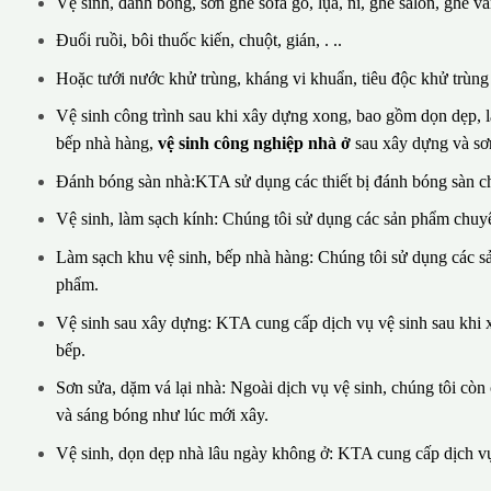
Vệ sinh, đánh bóng, sơn ghế sofa gỗ, lụa, nỉ, ghế salon, ghế vă
Đuổi ruồi, bôi thuốc kiến, chuột, gián, . ..
Hoặc tưới nước khử trùng, kháng vi khuẩn, tiêu độc khử trùng v
Vệ sinh công trình sau khi xây dựng xong, bao gồm dọn dẹp, là
bếp nhà hàng,
vệ sinh công nghiệp nhà ở
sau xây dựng và sơn
Đánh bóng sàn nhà:KTA sử dụng các thiết bị đánh bóng sàn c
Vệ sinh, làm sạch kính: Chúng tôi sử dụng các sản phẩm chuyê
Làm sạch khu vệ sinh, bếp nhà hàng: Chúng tôi sử dụng các 
phẩm.
Vệ sinh sau xây dựng: KTA cung cấp dịch vụ vệ sinh sau khi x
bếp.
Sơn sửa, dặm vá lại nhà: Ngoài dịch vụ vệ sinh, chúng tôi cò
và sáng bóng như lúc mới xây.
Vệ sinh, dọn dẹp nhà lâu ngày không ở: KTA cung cấp dịch vụ 