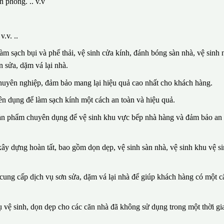
n phòng. .. v.v
.v. ..
m sạch bụi và phế thải, vệ sinh cửa kính, đánh bóng sàn nhà, vệ sinh n
 sửa, dặm vá lại nhà.
huyên nghiệp, đảm bảo mang lại hiệu quả cao nhất cho khách hàng.
n dụng để làm sạch kính một cách an toàn và hiệu quả.
sản phẩm chuyên dụng để vệ sinh khu vực bếp nhà hàng và đảm bảo an 
ây dựng hoàn tất, bao gồm dọn dẹp, vệ sinh sàn nhà, vệ sinh khu vệ si
n cung cấp dịch vụ sơn sửa, dặm vá lại nhà để giúp khách hàng có một 
vệ sinh, dọn dẹp cho các căn nhà đã không sử dụng trong một thời gia