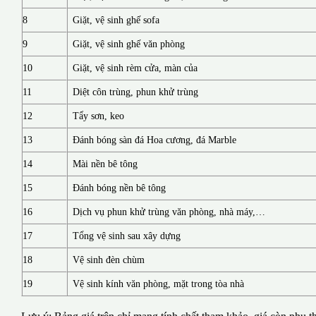
8
Giặt, vệ sinh ghế sofa
9
Giặt, vệ sinh ghế văn phòng
10
Giặt, vệ sinh rèm cửa, màn của
11
Diệt côn trùng, phun khử trùng
12
Tẩy sơn, keo
13
Đánh bóng sàn đá Hoa cương, đá Marble
14
Mài nền bê tông
15
Đánh bóng nền bê tông
16
Dịch vụ phun khử trùng văn phòng, nhà máy,…
17
Tổng vệ sinh sau xây dựng
18
Vệ sinh đèn chùm
19
Vệ sinh kính văn phòng, mặt trong tòa nhà