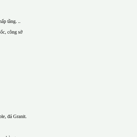
ấp tầng. ..
 ốc, công sở
le, đá Granit.