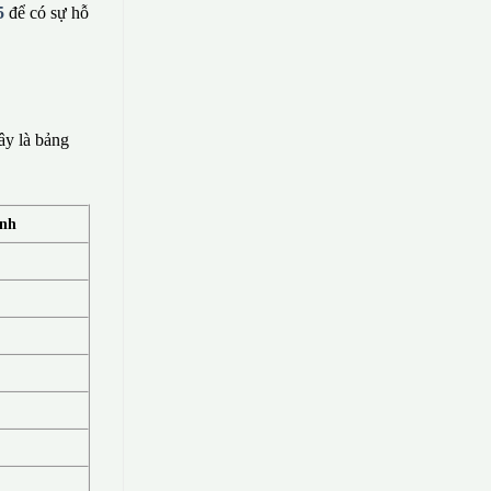
5
để có sự hỗ
ây là bảng
ính