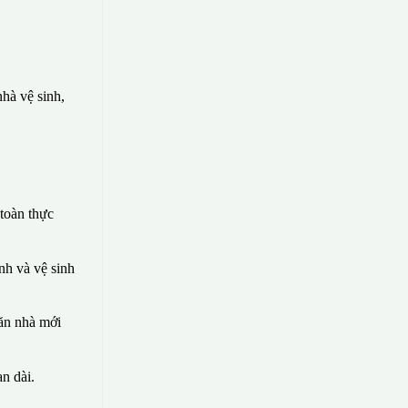
hà vệ sinh,
toàn thực
nh và vệ sinh
căn nhà mới
n dài.