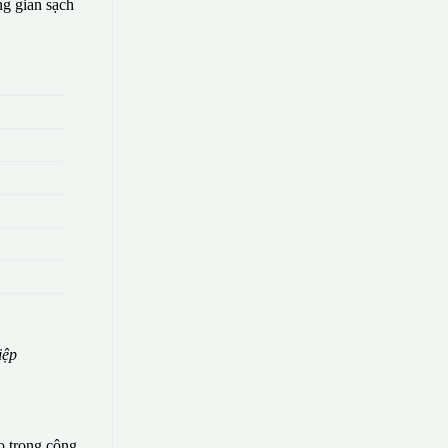
g gian sạch
iệp
o trong công