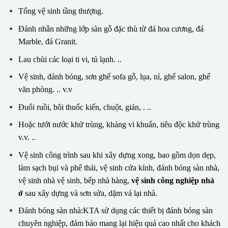
Tổng vệ sinh tầng thượng.
Đánh nhẵn những lớp sàn gỗ đặc thù từ đá hoa cương, đá
Marble, đá Granit.
Lau chùi các loại ti vi, tủ lạnh. ..
Vệ sinh, đánh bóng, sơn ghế sofa gỗ, lụa, nỉ, ghế salon, ghế
văn phòng. .. v.v
Đuổi ruồi, bôi thuốc kiến, chuột, gián, . ..
Hoặc tưới nước khử trùng, kháng vi khuẩn, tiêu độc khử trùng
v.v. ..
Vệ sinh công trình sau khi xây dựng xong, bao gồm dọn dẹp,
làm sạch bụi và phế thải, vệ sinh cửa kính, đánh bóng sàn nhà,
vệ sinh nhà vệ sinh, bếp nhà hàng,
vệ sinh công nghiệp nhà
ở
sau xây dựng và sơn sửa, dặm vá lại nhà.
Đánh bóng sàn nhà:KTA sử dụng các thiết bị đánh bóng sàn
chuyên nghiệp, đảm bảo mang lại hiệu quả cao nhất cho khách