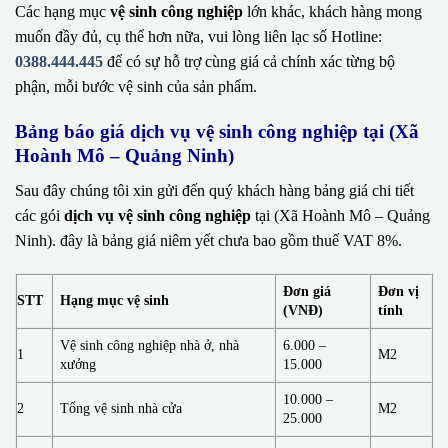
Các hạng mục
vệ sinh công nghiệp
lớn khác, khách hàng mong
muốn đầy đủ, cụ thể hơn nữa, vui lòng liên lạc số Hotline:
0388.444.445
để có sự hỗ trợ cùng giá cả chính xác từng bộ
phận, mỗi bước vệ sinh của sản phẩm.
Bảng báo giá dịch vụ vệ sinh công nghiệp tại (Xã
Hoành Mô – Quảng Ninh)
Sau đây chúng tôi xin gửi đến quý khách hàng bảng giá chi tiết
các gói
dịch vụ vệ sinh công nghiệp
tại (Xã Hoành Mô – Quảng
Ninh). đây là bảng giá niêm yết chưa bao gồm thuế VAT 8%.
Đơn giá
Đơn vị
STT
Hạng mục vệ sinh
(VNĐ)
tính
Vệ sinh công nghiệp nhà ở, nhà
6.000 –
1
M2
xưởng
15.000
10.000 –
2
Tổng vệ sinh nhà cửa
M2
25.000