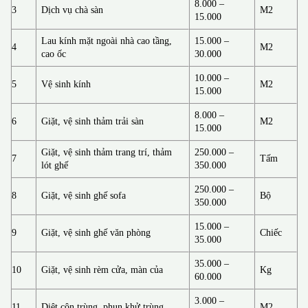
8.000 –
3
Dịch vụ chà sàn
M2
15.000
Lau kính mặt ngoài nhà cao tầng,
15.000 –
4
M2
cao ốc
30.000
10.000 –
5
Vệ sinh kính
M2
15.000
8.000 –
6
Giặt, vệ sinh thảm trải sàn
M2
15.000
Giặt, vệ sinh thảm trang trí, thảm
250.000 –
7
Tấm
lót ghế
350.000
250.000 –
8
Giặt, vệ sinh ghế sofa
Bộ
350.000
15.000 –
9
Giặt, vệ sinh ghế văn phòng
Chiếc
35.000
35.000 –
10
Giặt, vệ sinh rèm cửa, màn của
Kg
60.000
3.000 –
11
Diệt côn trùng, phun khử trùng
M2