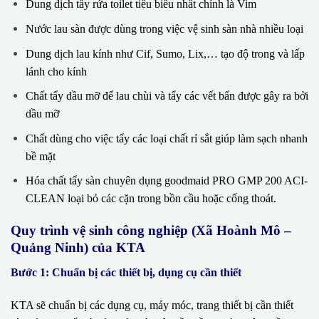
Dung dịch tẩy rửa toilet tiêu biểu nhất chính là Vim
Nước lau sàn được dùng trong việc vệ sinh sàn nhà nhiều loại
Dung dịch lau kính như Cif, Sumo, Lix,… tạo độ trong và lấp
lánh cho kính
Chất tẩy dầu mỡ để lau chùi và tẩy các vết bẩn được gây ra bởi
dầu mỡ
Chất dùng cho việc tẩy các loại chất rỉ sắt giúp làm sạch nhanh
bề mặt
Hóa chất tẩy sàn chuyên dụng goodmaid PRO GMP 200 ACI-
CLEAN loại bỏ các cặn trong bồn cầu hoặc cống thoát.
Quy trình vệ sinh công nghiệp (Xã Hoành Mô –
Quảng Ninh) của KTA
Bước 1: Chuẩn bị các thiết bị, dụng cụ cần thiết
KTA sẽ chuẩn bị các dụng cụ, máy móc, trang thiết bị cần thiết