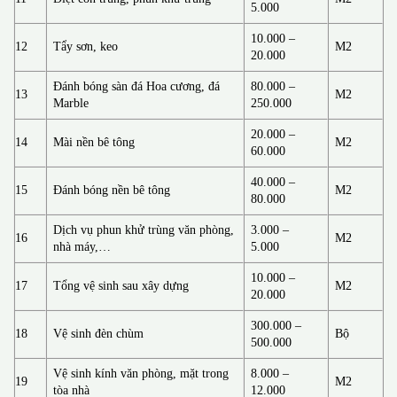
5.000
10.000 –
12
Tẩy sơn, keo
M2
20.000
Đánh bóng sàn đá Hoa cương, đá
80.000 –
13
M2
Marble
250.000
20.000 –
14
Mài nền bê tông
M2
60.000
40.000 –
15
Đánh bóng nền bê tông
M2
80.000
Dịch vụ phun khử trùng văn phòng,
3.000 –
16
M2
nhà máy,…
5.000
10.000 –
17
Tổng vệ sinh sau xây dựng
M2
20.000
300.000 –
18
Vệ sinh đèn chùm
Bộ
500.000
Vệ sinh kính văn phòng, mặt trong
8.000 –
19
M2
tòa nhà
12.000