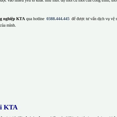
huộc vào nhiều yếu tố khác như mức độ mới cũ mới của công trình, thờ
ông nghiệp KTA
qua hotline
0388.444.445
để được tư vấn dịch vụ vệ 
của mình.
ại KTA