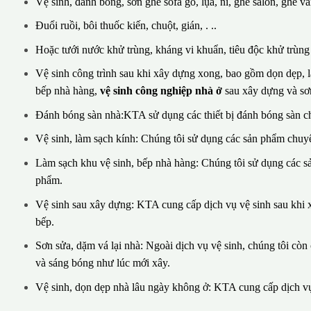
Vệ sinh, đánh bóng, sơn ghế sofa gỗ, lụa, nỉ, ghế salon, ghế vă
Đuổi ruồi, bôi thuốc kiến, chuột, gián, . ..
Hoặc tưới nước khử trùng, kháng vi khuẩn, tiêu độc khử trùng v
Vệ sinh công trình sau khi xây dựng xong, bao gồm dọn dẹp, là
bếp nhà hàng,
vệ sinh công nghiệp nhà ở
sau xây dựng và sơn
Đánh bóng sàn nhà:KTA sử dụng các thiết bị đánh bóng sàn c
Vệ sinh, làm sạch kính: Chúng tôi sử dụng các sản phẩm chuyê
Làm sạch khu vệ sinh, bếp nhà hàng: Chúng tôi sử dụng các 
phẩm.
Vệ sinh sau xây dựng: KTA cung cấp dịch vụ vệ sinh sau khi x
bếp.
Sơn sửa, dặm vá lại nhà: Ngoài dịch vụ vệ sinh, chúng tôi cò
và sáng bóng như lúc mới xây.
Vệ sinh, dọn dẹp nhà lâu ngày không ở: KTA cung cấp dịch vụ 