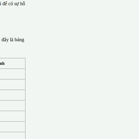
5
để có sự hỗ
 đây là bảng
ính