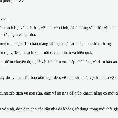
n phòng. .. v.v
.v. ..
m sạch bụi và phế thải, vệ sinh cửa kính, đánh bóng sàn nhà, vệ sinh n
 sửa, dặm vá lại nhà.
huyên nghiệp, đảm bảo mang lại hiệu quả cao nhất cho khách hàng.
n dụng để làm sạch kính một cách an toàn và hiệu quả.
sản phẩm chuyên dụng để vệ sinh khu vực bếp nhà hàng và đảm bảo an 
ây dựng hoàn tất, bao gồm dọn dẹp, vệ sinh sàn nhà, vệ sinh khu vệ si
n cung cấp dịch vụ sơn sửa, dặm vá lại nhà để giúp khách hàng có một 
vệ sinh, dọn dẹp cho các căn nhà đã không sử dụng trong một thời gia