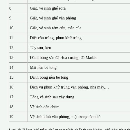
8
Giặt, vệ sinh ghế sofa
9
Giặt, vệ sinh ghế văn phòng
10
Giặt, vệ sinh rèm cửa, màn của
11
Diệt côn trùng, phun khử trùng
12
Tẩy sơn, keo
13
Đánh bóng sàn đá Hoa cương, đá Marble
14
Mài nền bê tông
15
Đánh bóng nền bê tông
16
Dịch vụ phun khử trùng văn phòng, nhà máy,…
17
Tổng vệ sinh sau xây dựng
18
Vệ sinh đèn chùm
19
Vệ sinh kính văn phòng, mặt trong tòa nhà