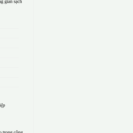
g gian sạch
iệp
o trong công