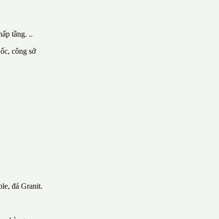
ấp tầng. ..
 ốc, công sở
le, đá Granit.