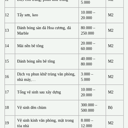
5.000
10.000 –
12
Tẩy sơn, keo
M2
20.000
Đánh bóng sàn đá Hoa cương, đá
80.000 –
13
M2
Marble
250.000
20.000 –
14
Mài nền bê tông
M2
60.000
40.000 –
15
Đánh bóng nền bê tông
M2
80.000
Dịch vụ phun khử trùng văn phòng,
3.000 –
16
M2
nhà máy,…
5.000
10.000 –
17
Tổng vệ sinh sau xây dựng
M2
20.000
300.000 –
18
Vệ sinh đèn chùm
Bộ
500.000
Vệ sinh kính văn phòng, mặt trong
8.000 –
19
M2
tòa nhà
12.000