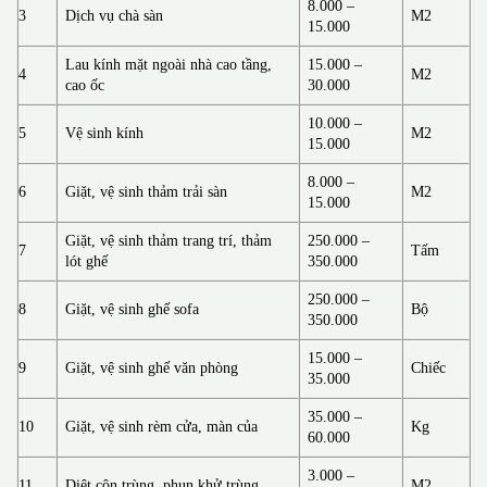
8.000 –
3
Dịch vụ chà sàn
M2
15.000
Lau kính mặt ngoài nhà cao tầng,
15.000 –
4
M2
cao ốc
30.000
10.000 –
5
Vệ sinh kính
M2
15.000
8.000 –
6
Giặt, vệ sinh thảm trải sàn
M2
15.000
Giặt, vệ sinh thảm trang trí, thảm
250.000 –
7
Tấm
lót ghế
350.000
250.000 –
8
Giặt, vệ sinh ghế sofa
Bộ
350.000
15.000 –
9
Giặt, vệ sinh ghế văn phòng
Chiếc
35.000
35.000 –
10
Giặt, vệ sinh rèm cửa, màn của
Kg
60.000
3.000 –
11
Diệt côn trùng, phun khử trùng
M2