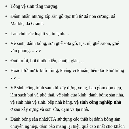
Tổng vệ sinh tầng thượng.
Đánh nhẵn những lớp sàn gỗ đặc thù từ đá hoa cương, đá
Marble, đá Granit.
Lau chùi các loại ti vi, tủ lạnh. ..
Vệ sinh, đánh bóng, sơn ghế sofa gỗ, lụa, nỉ, ghế salon, ghế
văn phòng. .. v.v
Đuổi ruồi, bôi thuốc kiến, chuột, gián, . ..
Hoặc tưới nước khử trùng, kháng vi khuẩn, tiêu độc khử trùng
v.v. ..
Vệ sinh công trình sau khi xây dựng xong, bao gồm dọn dẹp,
làm sạch bụi và phế thải, vệ sinh cửa kính, đánh bóng sàn nhà,
vệ sinh nhà vệ sinh, bếp nhà hàng,
vệ sinh công nghiệp nhà
ở
sau xây dựng và sơn sửa, dặm vá lại nhà.
Đánh bóng sàn nhà:KTA sử dụng các thiết bị đánh bóng sàn
chuyên nghiệp, đảm bảo mang lại hiệu quả cao nhất cho khách