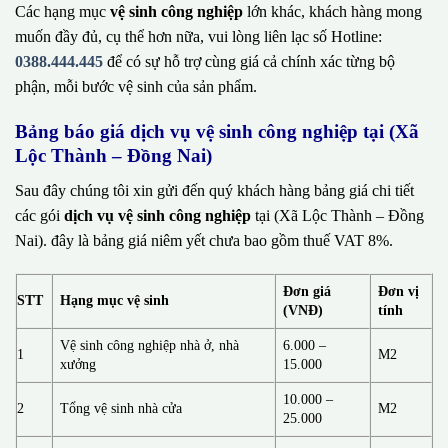
Các hạng mục
vệ sinh công nghiệp
lớn khác, khách hàng mong
muốn đầy đủ, cụ thể hơn nữa, vui lòng liên lạc số Hotline:
0388.444.445
để có sự hỗ trợ cùng giá cả chính xác từng bộ
phận, mỗi bước vệ sinh của sản phẩm.
Bảng báo giá dịch vụ vệ sinh công nghiệp tại (Xã
Lộc Thành – Đồng Nai)
Sau đây chúng tôi xin gửi đến quý khách hàng bảng giá chi tiết
các gói
dịch vụ vệ sinh công nghiệp
tại (Xã Lộc Thành – Đồng
Nai). đây là bảng giá niêm yết chưa bao gồm thuế VAT 8%.
Đơn giá
Đơn vị
STT
Hạng mục vệ sinh
(VNĐ)
tính
Vệ sinh công nghiệp nhà ở, nhà
6.000 –
1
M2
xưởng
15.000
10.000 –
2
Tổng vệ sinh nhà cửa
M2
25.000