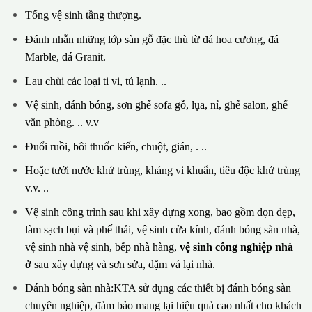
Tổng vệ sinh tầng thượng.
Đánh nhẵn những lớp sàn gỗ đặc thù từ đá hoa cương, đá
Marble, đá Granit.
Lau chùi các loại ti vi, tủ lạnh. ..
Vệ sinh, đánh bóng, sơn ghế sofa gỗ, lụa, nỉ, ghế salon, ghế
văn phòng. .. v.v
Đuổi ruồi, bôi thuốc kiến, chuột, gián, . ..
Hoặc tưới nước khử trùng, kháng vi khuẩn, tiêu độc khử trùng
v.v. ..
Vệ sinh công trình sau khi xây dựng xong, bao gồm dọn dẹp,
làm sạch bụi và phế thải, vệ sinh cửa kính, đánh bóng sàn nhà,
vệ sinh nhà vệ sinh, bếp nhà hàng,
vệ sinh công nghiệp nhà
ở
sau xây dựng và sơn sửa, dặm vá lại nhà.
Đánh bóng sàn nhà:KTA sử dụng các thiết bị đánh bóng sàn
chuyên nghiệp, đảm bảo mang lại hiệu quả cao nhất cho khách