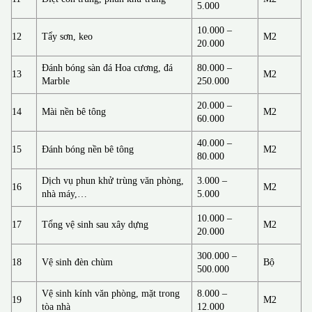
5.000
10.000 –
12
Tẩy sơn, keo
M2
20.000
Đánh bóng sàn đá Hoa cương, đá
80.000 –
13
M2
Marble
250.000
20.000 –
14
Mài nền bê tông
M2
60.000
40.000 –
15
Đánh bóng nền bê tông
M2
80.000
Dịch vụ phun khử trùng văn phòng,
3.000 –
16
M2
nhà máy,…
5.000
10.000 –
17
Tổng vệ sinh sau xây dựng
M2
20.000
300.000 –
18
Vệ sinh đèn chùm
Bộ
500.000
Vệ sinh kính văn phòng, mặt trong
8.000 –
19
M2
tòa nhà
12.000