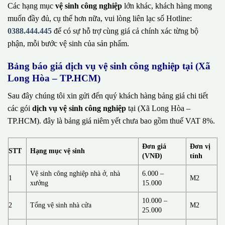
Các hạng mục
vệ sinh công nghiệp
lớn khác, khách hàng mong
muốn đầy đủ, cụ thể hơn nữa, vui lòng liên lạc số Hotline:
0388.444.445
để có sự hỗ trợ cùng giá cả chính xác từng bộ
phận, mỗi bước vệ sinh của sản phẩm.
Bảng báo giá dịch vụ vệ sinh công nghiệp tại (Xã
Long Hòa – TP.HCM)
Sau đây chúng tôi xin gửi đến quý khách hàng bảng giá chi tiết
các gói
dịch vụ vệ sinh công nghiệp
tại (Xã Long Hòa –
TP.HCM). đây là bảng giá niêm yết chưa bao gồm thuế VAT 8%.
Đơn giá
Đơn vị
STT
Hạng mục vệ sinh
(VNĐ)
tính
Vệ sinh công nghiệp nhà ở, nhà
6.000 –
1
M2
xưởng
15.000
10.000 –
2
Tổng vệ sinh nhà cửa
M2
25.000