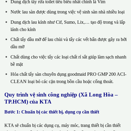
Dung dịch tẩy rửa toilet tiêu biểu nhất chính là Vim
Nước lau sàn được dùng trong việc vệ sinh sàn nhà nhiều loại
Dung dịch lau kính như Cif, Sumo, Lix,… tạo độ trong và lấp
lánh cho kính
Chất tẩy dầu mỡ để lau chùi và tẩy các vết bẩn được gây ra bởi
dầu mỡ
Chất dùng cho việc tẩy các loại chất rỉ sắt giúp làm sạch nhanh
bề mặt
Hóa chất tẩy sàn chuyên dụng goodmaid PRO GMP 200 ACI-
CLEAN loại bỏ các cặn trong bồn cầu hoặc cống thoát.
Quy trình vệ sinh công nghiệp (Xã Long Hòa –
TP.HCM) của KTA
Bước 1: Chuẩn bị các thiết bị, dụng cụ cần thiết
KTA sẽ chuẩn bị các dụng cụ, máy móc, trang thiết bị cần thiết