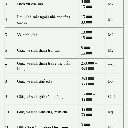
8.000 –
3
Dịch vụ chà sàn
M2
15.000
Lau kính mặt ngoài nhà cao tầng,
15.000 –
4
M2
cao ốc
30.000
10.000 –
5
Vệ sinh kính
M2
15.000
8.000 –
6
Giặt, vệ sinh thảm trải sàn
M2
15.000
Giặt, vệ sinh thảm trang trí, thảm
250.000 –
7
Tấm
lót ghế
350.000
250.000 –
8
Giặt, vệ sinh ghế sofa
Bộ
350.000
15.000 –
9
Giặt, vệ sinh ghế văn phòng
Chiếc
35.000
35.000 –
10
Giặt, vệ sinh rèm cửa, màn của
Kg
60.000
3.000 –
11
Diệt côn trùng, phun khử trùng
M2