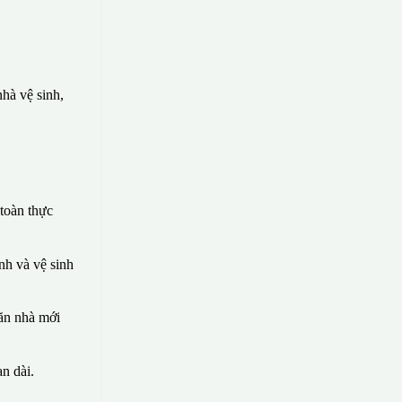
hà vệ sinh,
toàn thực
nh và vệ sinh
căn nhà mới
n dài.