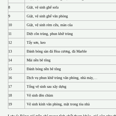
8
Giặt, vệ sinh ghế sofa
9
Giặt, vệ sinh ghế văn phòng
10
Giặt, vệ sinh rèm cửa, màn của
11
Diệt côn trùng, phun khử trùng
12
Tẩy sơn, keo
13
Đánh bóng sàn đá Hoa cương, đá Marble
14
Mài nền bê tông
15
Đánh bóng nền bê tông
16
Dịch vụ phun khử trùng văn phòng, nhà máy,…
17
Tổng vệ sinh sau xây dựng
18
Vệ sinh đèn chùm
19
Vệ sinh kính văn phòng, mặt trong tòa nhà