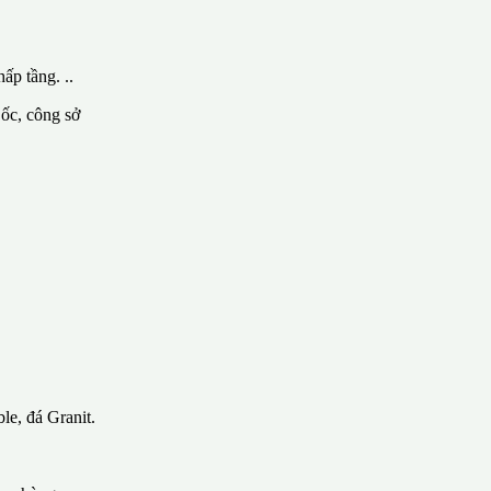
ấp tầng. ..
 ốc, công sở
le, đá Granit.