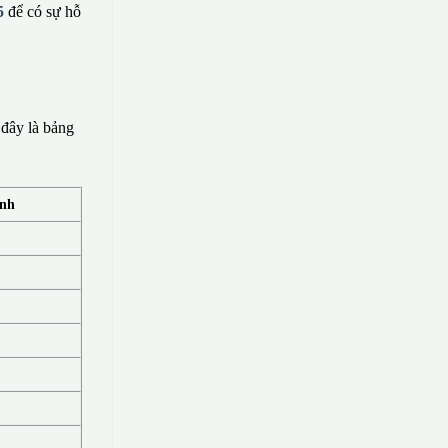
5
để có sự hỗ
đây là bảng
ính