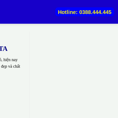
Hotline: 0388.444.445
KTA
, hiện nay
 đẹp và chất