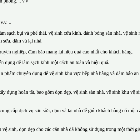
n phòng. .. v.v
.v. ..
m sạch bụi và phế thải, vệ sinh cửa kính, đánh bóng sàn nhà, vệ sinh n
 sửa, dặm vá lại nhà.
huyên nghiệp, đảm bảo mang lại hiệu quả cao nhất cho khách hàng.
n dụng để làm sạch kính một cách an toàn và hiệu quả.
sản phẩm chuyên dụng để vệ sinh khu vực bếp nhà hàng và đảm bảo an 
ây dựng hoàn tất, bao gồm dọn dẹp, vệ sinh sàn nhà, vệ sinh khu vệ si
n cung cấp dịch vụ sơn sửa, dặm vá lại nhà để giúp khách hàng có một 
vệ sinh, dọn dẹp cho các căn nhà đã không sử dụng trong một thời gia