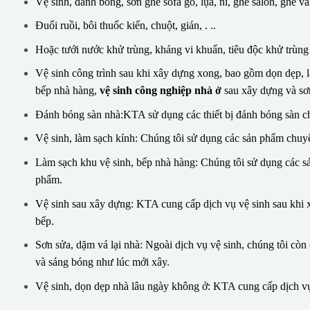
Vệ sinh, đánh bóng, sơn ghế sofa gỗ, lụa, nỉ, ghế salon, ghế vă
Đuổi ruồi, bôi thuốc kiến, chuột, gián, . ..
Hoặc tưới nước khử trùng, kháng vi khuẩn, tiêu độc khử trùng v
Vệ sinh công trình sau khi xây dựng xong, bao gồm dọn dẹp, là
bếp nhà hàng,
vệ sinh công nghiệp nhà ở
sau xây dựng và sơn
Đánh bóng sàn nhà:KTA sử dụng các thiết bị đánh bóng sàn c
Vệ sinh, làm sạch kính: Chúng tôi sử dụng các sản phẩm chuyê
Làm sạch khu vệ sinh, bếp nhà hàng: Chúng tôi sử dụng các 
phẩm.
Vệ sinh sau xây dựng: KTA cung cấp dịch vụ vệ sinh sau khi x
bếp.
Sơn sửa, dặm vá lại nhà: Ngoài dịch vụ vệ sinh, chúng tôi cò
và sáng bóng như lúc mới xây.
Vệ sinh, dọn dẹp nhà lâu ngày không ở: KTA cung cấp dịch vụ 