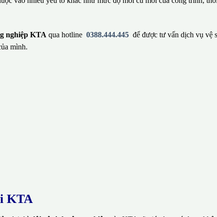
huộc vào nhiều yếu tố khác như mức độ mới cũ mới của công trình, thờ
ông nghiệp KTA
qua hotline
0388.444.445
để được tư vấn dịch vụ vệ 
của mình.
ại KTA