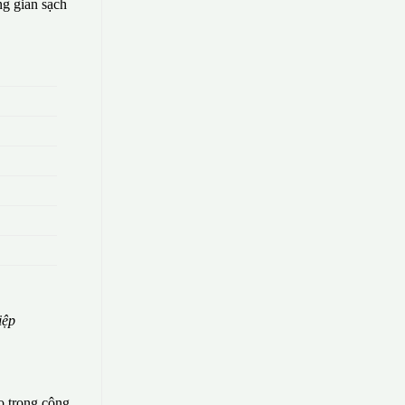
g gian sạch
iệp
o trong công