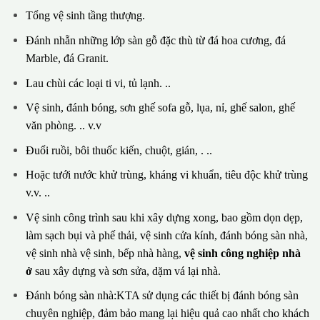
Tổng vệ sinh tầng thượng.
Đánh nhẵn những lớp sàn gỗ đặc thù từ đá hoa cương, đá
Marble, đá Granit.
Lau chùi các loại ti vi, tủ lạnh. ..
Vệ sinh, đánh bóng, sơn ghế sofa gỗ, lụa, nỉ, ghế salon, ghế
văn phòng. .. v.v
Đuổi ruồi, bôi thuốc kiến, chuột, gián, . ..
Hoặc tưới nước khử trùng, kháng vi khuẩn, tiêu độc khử trùng
v.v. ..
Vệ sinh công trình sau khi xây dựng xong, bao gồm dọn dẹp,
làm sạch bụi và phế thải, vệ sinh cửa kính, đánh bóng sàn nhà,
vệ sinh nhà vệ sinh, bếp nhà hàng,
vệ sinh công nghiệp nhà
ở
sau xây dựng và sơn sửa, dặm vá lại nhà.
Đánh bóng sàn nhà:KTA sử dụng các thiết bị đánh bóng sàn
chuyên nghiệp, đảm bảo mang lại hiệu quả cao nhất cho khách