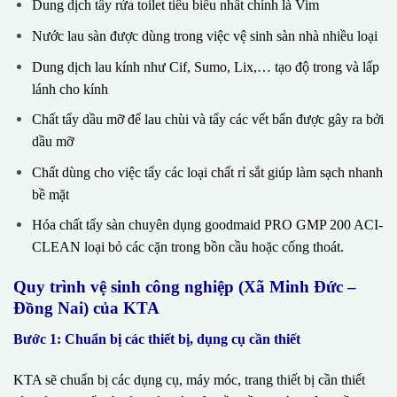
Dung dịch tẩy rửa toilet tiêu biểu nhất chính là Vim
Nước lau sàn được dùng trong việc vệ sinh sàn nhà nhiều loại
Dung dịch lau kính như Cif, Sumo, Lix,… tạo độ trong và lấp
lánh cho kính
Chất tẩy dầu mỡ để lau chùi và tẩy các vết bẩn được gây ra bởi
dầu mỡ
Chất dùng cho việc tẩy các loại chất rỉ sắt giúp làm sạch nhanh
bề mặt
Hóa chất tẩy sàn chuyên dụng goodmaid PRO GMP 200 ACI-
CLEAN loại bỏ các cặn trong bồn cầu hoặc cống thoát.
Quy trình vệ sinh công nghiệp (Xã Minh Đức –
Đồng Nai) của KTA
Bước 1: Chuẩn bị các thiết bị, dụng cụ cần thiết
KTA sẽ chuẩn bị các dụng cụ, máy móc, trang thiết bị cần thiết