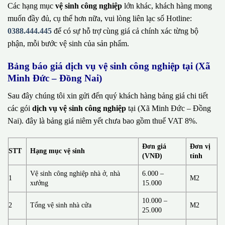
Các hạng mục
vệ sinh công nghiệp
lớn khác, khách hàng mong
muốn đầy đủ, cụ thể hơn nữa, vui lòng liên lạc số Hotline:
0388.444.445
để có sự hỗ trợ cùng giá cả chính xác từng bộ
phận, mỗi bước vệ sinh của sản phẩm.
Bảng báo giá dịch vụ vệ sinh công nghiệp tại (Xã
Minh Đức – Đồng Nai)
Sau đây chúng tôi xin gửi đến quý khách hàng bảng giá chi tiết
các gói
dịch vụ vệ sinh công nghiệp
tại (Xã Minh Đức – Đồng
Nai). đây là bảng giá niêm yết chưa bao gồm thuế VAT 8%.
Đơn giá
Đơn vị
STT
Hạng mục vệ sinh
(VNĐ)
tính
Vệ sinh công nghiệp nhà ở, nhà
6.000 –
1
M2
xưởng
15.000
10.000 –
2
Tổng vệ sinh nhà cửa
M2
25.000