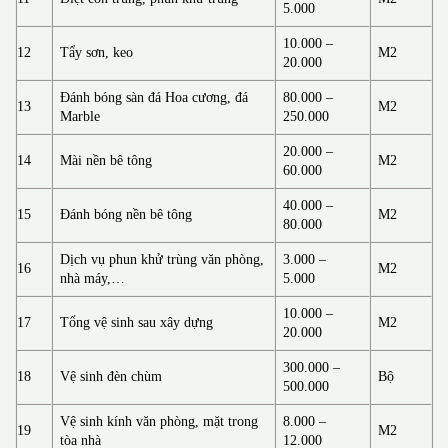
5.000
10.000 –
12
Tẩy sơn, keo
M2
20.000
Đánh bóng sàn đá Hoa cương, đá
80.000 –
13
M2
Marble
250.000
20.000 –
14
Mài nền bê tông
M2
60.000
40.000 –
15
Đánh bóng nền bê tông
M2
80.000
Dịch vụ phun khử trùng văn phòng,
3.000 –
16
M2
nhà máy,…
5.000
10.000 –
17
Tổng vệ sinh sau xây dựng
M2
20.000
300.000 –
18
Vệ sinh đèn chùm
Bộ
500.000
Vệ sinh kính văn phòng, mặt trong
8.000 –
19
M2
tòa nhà
12.000