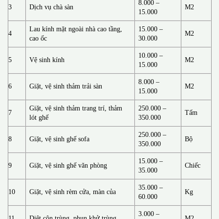
8.000 –
3
Dịch vụ chà sàn
M2
15.000
Lau kính mặt ngoài nhà cao tầng,
15.000 –
4
M2
cao ốc
30.000
10.000 –
5
Vệ sinh kính
M2
15.000
8.000 –
6
Giặt, vệ sinh thảm trải sàn
M2
15.000
Giặt, vệ sinh thảm trang trí, thảm
250.000 –
7
Tấm
lót ghế
350.000
250.000 –
8
Giặt, vệ sinh ghế sofa
Bộ
350.000
15.000 –
9
Giặt, vệ sinh ghế văn phòng
Chiếc
35.000
35.000 –
10
Giặt, vệ sinh rèm cửa, màn của
Kg
60.000
3.000 –
11
Diệt côn trùng, phun khử trùng
M2