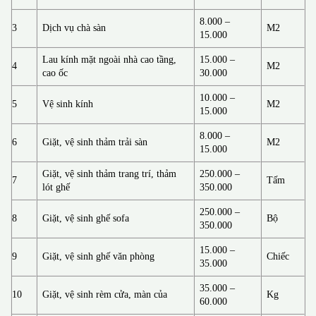
8.000 –
3
Dịch vụ chà sàn
M2
15.000
Lau kính mặt ngoài nhà cao tầng,
15.000 –
4
M2
cao ốc
30.000
10.000 –
5
Vệ sinh kính
M2
15.000
8.000 –
6
Giặt, vệ sinh thảm trải sàn
M2
15.000
Giặt, vệ sinh thảm trang trí, thảm
250.000 –
7
Tấm
lót ghế
350.000
250.000 –
8
Giặt, vệ sinh ghế sofa
Bộ
350.000
15.000 –
9
Giặt, vệ sinh ghế văn phòng
Chiếc
35.000
35.000 –
10
Giặt, vệ sinh rèm cửa, màn của
Kg
60.000