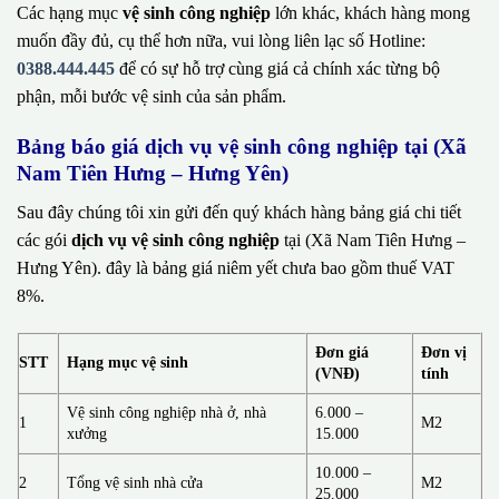
Các hạng mục
vệ sinh công nghiệp
lớn khác, khách hàng mong
muốn đầy đủ, cụ thể hơn nữa, vui lòng liên lạc số Hotline:
0388.444.445
để có sự hỗ trợ cùng giá cả chính xác từng bộ
phận, mỗi bước vệ sinh của sản phẩm.
Bảng báo giá dịch vụ vệ sinh công nghiệp tại (Xã
Nam Tiên Hưng – Hưng Yên)
Sau đây chúng tôi xin gửi đến quý khách hàng bảng giá chi tiết
các gói
dịch vụ vệ sinh công nghiệp
tại (Xã Nam Tiên Hưng –
Hưng Yên). đây là bảng giá niêm yết chưa bao gồm thuế VAT
8%.
Đơn giá
Đơn vị
STT
Hạng mục vệ sinh
(VNĐ)
tính
Vệ sinh công nghiệp nhà ở, nhà
6.000 –
1
M2
xưởng
15.000
10.000 –
2
Tổng vệ sinh nhà cửa
M2
25.000