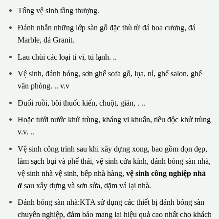
Tổng vệ sinh tầng thượng.
Đánh nhẵn những lớp sàn gỗ đặc thù từ đá hoa cương, đá
Marble, đá Granit.
Lau chùi các loại ti vi, tủ lạnh. ..
Vệ sinh, đánh bóng, sơn ghế sofa gỗ, lụa, nỉ, ghế salon, ghế
văn phòng. .. v.v
Đuổi ruồi, bôi thuốc kiến, chuột, gián, . ..
Hoặc tưới nước khử trùng, kháng vi khuẩn, tiêu độc khử trùng
v.v. ..
Vệ sinh công trình sau khi xây dựng xong, bao gồm dọn dẹp,
làm sạch bụi và phế thải, vệ sinh cửa kính, đánh bóng sàn nhà,
vệ sinh nhà vệ sinh, bếp nhà hàng,
vệ sinh công nghiệp nhà
ở
sau xây dựng và sơn sửa, dặm vá lại nhà.
Đánh bóng sàn nhà:KTA sử dụng các thiết bị đánh bóng sàn
chuyên nghiệp, đảm bảo mang lại hiệu quả cao nhất cho khách