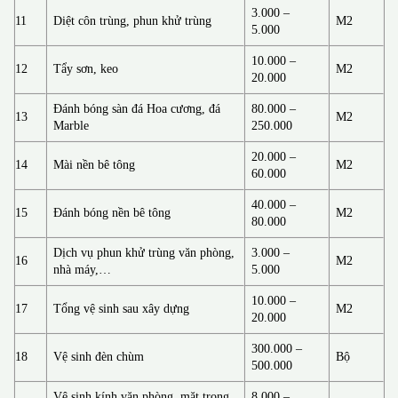
3.000 –
11
Diệt côn trùng, phun khử trùng
M2
5.000
10.000 –
12
Tẩy sơn, keo
M2
20.000
Đánh bóng sàn đá Hoa cương, đá
80.000 –
13
M2
Marble
250.000
20.000 –
14
Mài nền bê tông
M2
60.000
40.000 –
15
Đánh bóng nền bê tông
M2
80.000
Dịch vụ phun khử trùng văn phòng,
3.000 –
16
M2
nhà máy,…
5.000
10.000 –
17
Tổng vệ sinh sau xây dựng
M2
20.000
300.000 –
18
Vệ sinh đèn chùm
Bộ
500.000
Vệ sinh kính văn phòng, mặt trong
8.000 –