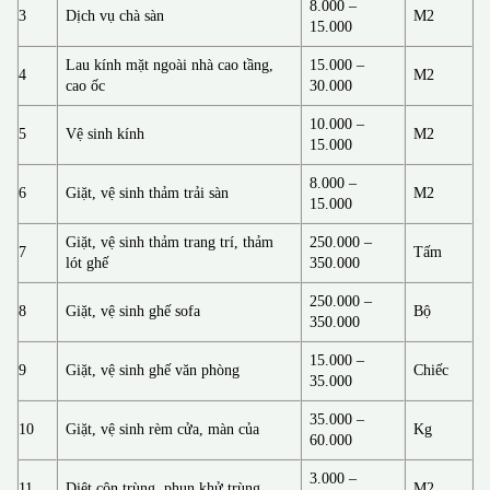
8.000 –
3
Dịch vụ chà sàn
M2
15.000
Lau kính mặt ngoài nhà cao tầng,
15.000 –
4
M2
cao ốc
30.000
10.000 –
5
Vệ sinh kính
M2
15.000
8.000 –
6
Giặt, vệ sinh thảm trải sàn
M2
15.000
Giặt, vệ sinh thảm trang trí, thảm
250.000 –
7
Tấm
lót ghế
350.000
250.000 –
8
Giặt, vệ sinh ghế sofa
Bộ
350.000
15.000 –
9
Giặt, vệ sinh ghế văn phòng
Chiếc
35.000
35.000 –
10
Giặt, vệ sinh rèm cửa, màn của
Kg
60.000
3.000 –
11
Diệt côn trùng, phun khử trùng
M2