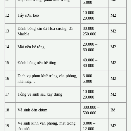
5.000
10.000 –
12
Tẩy sơn, keo
M2
20.000
Đánh bóng sàn đá Hoa cương, đá
80.000 –
13
M2
Marble
250.000
20.000 –
14
Mài nền bê tông
M2
60.000
40.000 –
15
Đánh bóng nền bê tông
M2
80.000
Dịch vụ phun khử trùng văn phòng,
3.000 –
16
M2
nhà máy,…
5.000
10.000 –
17
Tổng vệ sinh sau xây dựng
M2
20.000
300.000 –
18
Vệ sinh đèn chùm
Bộ
500.000
Vệ sinh kính văn phòng, mặt trong
8.000 –
19
M2
tòa nhà
12.000