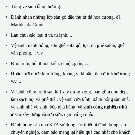
Tổng vệ sinh tầng thượng.
Đánh nhẵn những lớp sàn gỗ đặc thù từ đá hoa cương, đá
Marble, đá Granit.
Lau chùi các loại ti vi, tủ lạnh. ..
Vệ sinh, đánh bóng, sơn ghế sofa gỗ, lụa, nỉ, ghế salon, ghế
văn phòng. .. v.v
Đuổi ruồi, bôi thuốc kiến, chuột, gián, . ..
Hoặc tưới nước khử trùng, kháng vi khuẩn, tiêu độc khử trùng
v.v. ..
Vệ sinh công trình sau khi xây dựng xong, bao gồm dọn dẹp,
làm sạch bụi và phế thải, vệ sinh cửa kính, đánh bóng sàn nhà,
vệ sinh nhà vệ sinh, bếp nhà hàng,
vệ sinh công nghiệp nhà
ở
sau xây dựng và sơn sửa, dặm vá lại nhà.
Đánh bóng sàn nhà:KTA sử dụng các thiết bị đánh bóng sàn
chuyên nghiệp, đảm bảo mang lại hiệu quả cao nhất cho khách