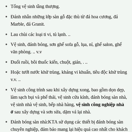
Tổng vệ sinh tầng thượng.
Đánh nhẵn những lớp sàn gỗ đặc thù từ đá hoa cương, đá
Marble, đá Granit.
Lau chùi các loại ti vi, tủ lạnh. ..
Vệ sinh, đánh bóng, sơn ghế sofa gỗ, lụa, nỉ, ghế salon, ghế
văn phòng. .. v.v
Đuổi ruồi, bôi thuốc kiến, chuột, gián, . ..
Hoặc tưới nước khử trùng, kháng vi khuẩn, tiêu độc khử trùng
v.v. ..
Vệ sinh công trình sau khi xây dựng xong, bao gồm dọn dẹp,
làm sạch bụi và phế thải, vệ sinh cửa kính, đánh bóng sàn nhà,
vệ sinh nhà vệ sinh, bếp nhà hàng,
vệ sinh công nghiệp nhà
ở
sau xây dựng và sơn sửa, dặm vá lại nhà.
Đánh bóng sàn nhà:KTA sử dụng các thiết bị đánh bóng sàn
chuyên nghiệp, đảm bảo mang lại hiệu quả cao nhất cho khách