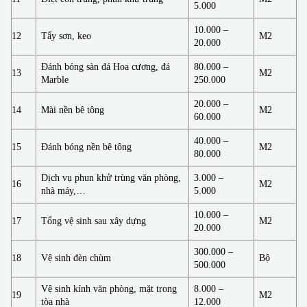
5.000
10.000 –
12
Tẩy sơn, keo
M2
20.000
Đánh bóng sàn đá Hoa cương, đá
80.000 –
13
M2
Marble
250.000
20.000 –
14
Mài nền bê tông
M2
60.000
40.000 –
15
Đánh bóng nền bê tông
M2
80.000
Dịch vụ phun khử trùng văn phòng,
3.000 –
16
M2
nhà máy,…
5.000
10.000 –
17
Tổng vệ sinh sau xây dựng
M2
20.000
300.000 –
18
Vệ sinh đèn chùm
Bộ
500.000
Vệ sinh kính văn phòng, mặt trong
8.000 –
19
M2
tòa nhà
12.000