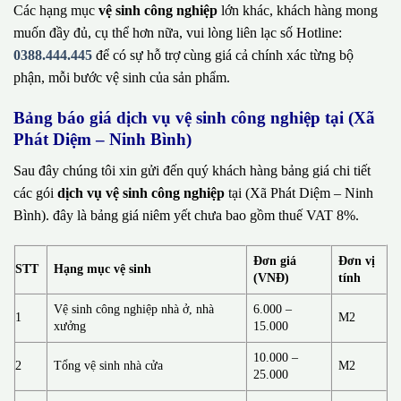
Các hạng mục
vệ sinh công nghiệp
lớn khác, khách hàng mong
muốn đầy đủ, cụ thể hơn nữa, vui lòng liên lạc số Hotline:
0388.444.445
để có sự hỗ trợ cùng giá cả chính xác từng bộ
phận, mỗi bước vệ sinh của sản phẩm.
Bảng báo giá dịch vụ vệ sinh công nghiệp tại (Xã
Phát Diệm – Ninh Bình)
Sau đây chúng tôi xin gửi đến quý khách hàng bảng giá chi tiết
các gói
dịch vụ vệ sinh công nghiệp
tại (Xã Phát Diệm – Ninh
Bình). đây là bảng giá niêm yết chưa bao gồm thuế VAT 8%.
Đơn giá
Đơn vị
STT
Hạng mục vệ sinh
(VNĐ)
tính
Vệ sinh công nghiệp nhà ở, nhà
6.000 –
1
M2
xưởng
15.000
10.000 –
2
Tổng vệ sinh nhà cửa
M2
25.000