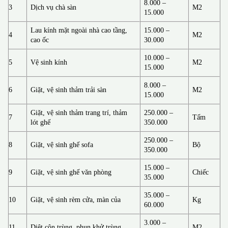
8.000 –
3
Dịch vụ chà sàn
M2
15.000
Lau kính mặt ngoài nhà cao tầng,
15.000 –
4
M2
cao ốc
30.000
10.000 –
5
Vệ sinh kính
M2
15.000
8.000 –
6
Giặt, vệ sinh thảm trải sàn
M2
15.000
Giặt, vệ sinh thảm trang trí, thảm
250.000 –
7
Tấm
lót ghế
350.000
250.000 –
8
Giặt, vệ sinh ghế sofa
Bộ
350.000
15.000 –
9
Giặt, vệ sinh ghế văn phòng
Chiếc
35.000
35.000 –
10
Giặt, vệ sinh rèm cửa, màn của
Kg
60.000
3.000 –
11
Diệt côn trùng, phun khử trùng
M2