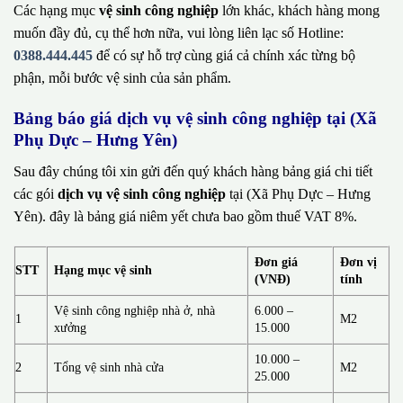
Các hạng mục
vệ sinh công nghiệp
lớn khác, khách hàng mong
muốn đầy đủ, cụ thể hơn nữa, vui lòng liên lạc số Hotline:
0388.444.445
để có sự hỗ trợ cùng giá cả chính xác từng bộ
phận, mỗi bước vệ sinh của sản phẩm.
Bảng báo giá dịch vụ vệ sinh công nghiệp tại (Xã
Phụ Dực – Hưng Yên)
Sau đây chúng tôi xin gửi đến quý khách hàng bảng giá chi tiết
các gói
dịch vụ vệ sinh công nghiệp
tại (Xã Phụ Dực – Hưng
Yên). đây là bảng giá niêm yết chưa bao gồm thuế VAT 8%.
Đơn giá
Đơn vị
STT
Hạng mục vệ sinh
(VNĐ)
tính
Vệ sinh công nghiệp nhà ở, nhà
6.000 –
1
M2
xưởng
15.000
10.000 –
2
Tổng vệ sinh nhà cửa
M2
25.000