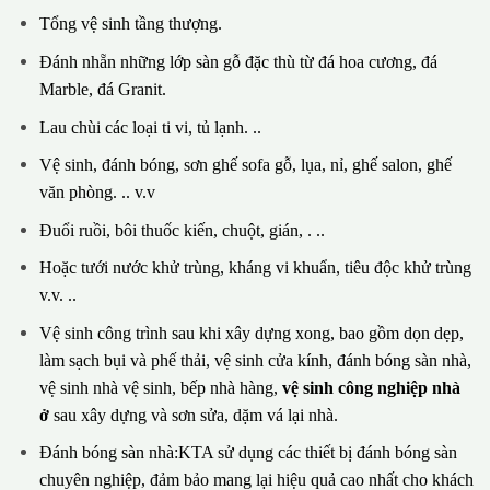
Tổng vệ sinh tầng thượng.
Đánh nhẵn những lớp sàn gỗ đặc thù từ đá hoa cương, đá
Marble, đá Granit.
Lau chùi các loại ti vi, tủ lạnh. ..
Vệ sinh, đánh bóng, sơn ghế sofa gỗ, lụa, nỉ, ghế salon, ghế
văn phòng. .. v.v
Đuổi ruồi, bôi thuốc kiến, chuột, gián, . ..
Hoặc tưới nước khử trùng, kháng vi khuẩn, tiêu độc khử trùng
v.v. ..
Vệ sinh công trình sau khi xây dựng xong, bao gồm dọn dẹp,
làm sạch bụi và phế thải, vệ sinh cửa kính, đánh bóng sàn nhà,
vệ sinh nhà vệ sinh, bếp nhà hàng,
vệ sinh công nghiệp nhà
ở
sau xây dựng và sơn sửa, dặm vá lại nhà.
Đánh bóng sàn nhà:KTA sử dụng các thiết bị đánh bóng sàn
chuyên nghiệp, đảm bảo mang lại hiệu quả cao nhất cho khách