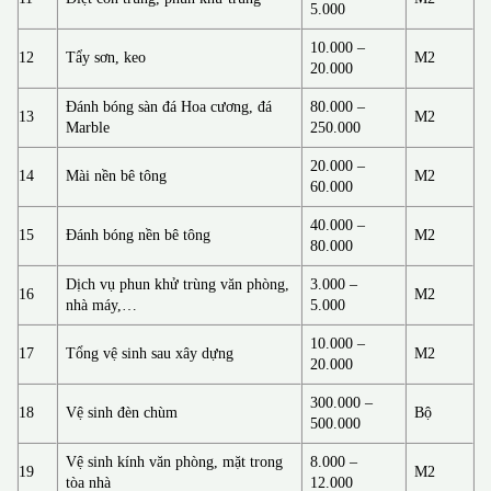
5.000
10.000 –
12
Tẩy sơn, keo
M2
20.000
Đánh bóng sàn đá Hoa cương, đá
80.000 –
13
M2
Marble
250.000
20.000 –
14
Mài nền bê tông
M2
60.000
40.000 –
15
Đánh bóng nền bê tông
M2
80.000
Dịch vụ phun khử trùng văn phòng,
3.000 –
16
M2
nhà máy,…
5.000
10.000 –
17
Tổng vệ sinh sau xây dựng
M2
20.000
300.000 –
18
Vệ sinh đèn chùm
Bộ
500.000
Vệ sinh kính văn phòng, mặt trong
8.000 –
19
M2
tòa nhà
12.000