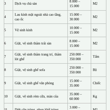
8.000 –
3
Dịch vụ chà sàn
M2
15.000
Lau kính mặt ngoài nhà cao tầng,
15.000 –
4
M2
cao ốc
30.000
10.000 –
5
Vệ sinh kính
M2
15.000
8.000 –
6
Giặt, vệ sinh thảm trải sàn
M2
15.000
Giặt, vệ sinh thảm trang trí, thảm
250.000 –
7
Tấm
lót ghế
350.000
250.000 –
8
Giặt, vệ sinh ghế sofa
Bộ
350.000
15.000 –
9
Giặt, vệ sinh ghế văn phòng
Chiếc
35.000
35.000 –
10
Giặt, vệ sinh rèm cửa, màn của
Kg
60.000
3.000 –
11
Diệt côn trùng, phun khử trùng
M2