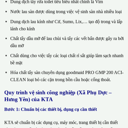
Dung dịch tẩy rửa toilet tiêu biểu nhất chính là Vim
Nước lau sàn được dùng trong việc vệ sinh sàn nhà nhiều loại
Dung dịch lau kính như Cif, Sumo, Lix,… tạo độ trong và lấp
lánh cho kính
Chất tẩy dầu mỡ để lau chùi và tẩy các vết bẩn được gây ra bởi
dầu mỡ
Chất dùng cho việc tẩy các loại chất rỉ sắt giúp làm sạch nhanh
bề mặt
Hóa chất tẩy sàn chuyên dụng goodmaid PRO GMP 200 ACI-
CLEAN loại bỏ các cặn trong bồn cầu hoặc cống thoát.
Quy trình vệ sinh công nghiệp (Xã Phụ Dực –
Hưng Yên) của KTA
Bước 1: Chuẩn bị các thiết bị, dụng cụ cần thiết
KTA sẽ chuẩn bị các dụng cụ, máy móc, trang thiết bị cần thiết