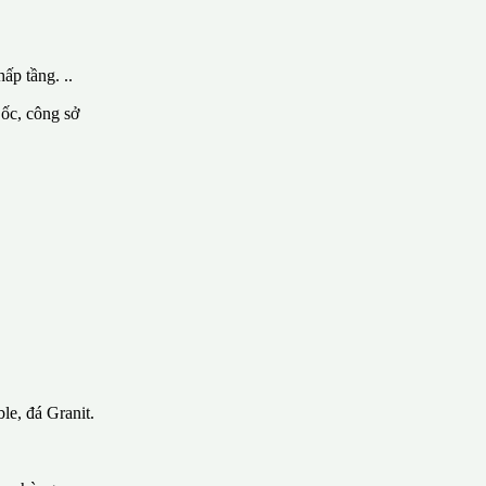
ấp tầng. ..
 ốc, công sở
le, đá Granit.