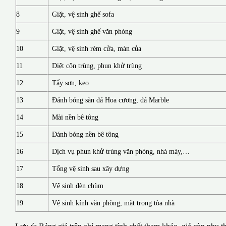
8
Giặt, vệ sinh ghế sofa
9
Giặt, vệ sinh ghế văn phòng
10
Giặt, vệ sinh rèm cửa, màn của
11
Diệt côn trùng, phun khử trùng
12
Tẩy sơn, keo
13
Đánh bóng sàn đá Hoa cương, đá Marble
14
Mài nền bê tông
15
Đánh bóng nền bê tông
16
Dịch vụ phun khử trùng văn phòng, nhà máy,…
17
Tổng vệ sinh sau xây dựng
18
Vệ sinh đèn chùm
19
Vệ sinh kính văn phòng, mặt trong tòa nhà