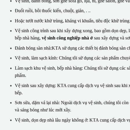
Vệ sinh, đánh bóng, sơn ghế sofa gỗ, lụa, nỉ, ghế salon, ghế vă
Đuổi ruồi, bôi thuốc kiến, chuột, gián, . ..
Hoặc tưới nước khử trùng, kháng vi khuẩn, tiêu độc khử trùng v
Vệ sinh công trình sau khi xây dựng xong, bao gồm dọn dẹp, là
bếp nhà hàng,
vệ sinh công nghiệp nhà ở
sau xây dựng và sơn
Đánh bóng sàn nhà:KTA sử dụng các thiết bị đánh bóng sàn c
Vệ sinh, làm sạch kính: Chúng tôi sử dụng các sản phẩm chuyê
Làm sạch khu vệ sinh, bếp nhà hàng: Chúng tôi sử dụng các 
phẩm.
Vệ sinh sau xây dựng: KTA cung cấp dịch vụ vệ sinh sau khi x
bếp.
Sơn sửa, dặm vá lại nhà: Ngoài dịch vụ vệ sinh, chúng tôi cò
và sáng bóng như lúc mới xây.
Vệ sinh, dọn dẹp nhà lâu ngày không ở: KTA cung cấp dịch vụ 