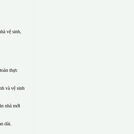
hà vệ sinh,
toàn thực
nh và vệ sinh
căn nhà mới
n dài.