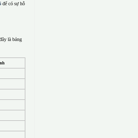
5
để có sự hỗ
đây là bảng
ính