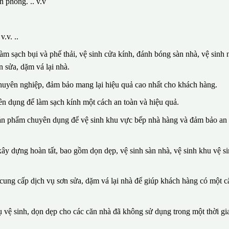
n phòng. .. v.v
.v. ..
m sạch bụi và phế thải, vệ sinh cửa kính, đánh bóng sàn nhà, vệ sinh n
 sửa, dặm vá lại nhà.
huyên nghiệp, đảm bảo mang lại hiệu quả cao nhất cho khách hàng.
n dụng để làm sạch kính một cách an toàn và hiệu quả.
sản phẩm chuyên dụng để vệ sinh khu vực bếp nhà hàng và đảm bảo an 
ây dựng hoàn tất, bao gồm dọn dẹp, vệ sinh sàn nhà, vệ sinh khu vệ si
n cung cấp dịch vụ sơn sửa, dặm vá lại nhà để giúp khách hàng có một 
vệ sinh, dọn dẹp cho các căn nhà đã không sử dụng trong một thời gia