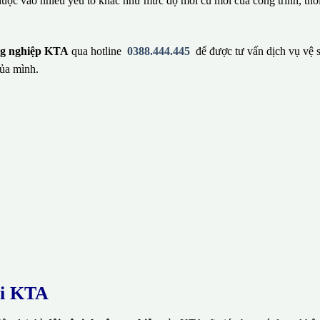
huộc vào nhiều yếu tố khác như mức độ mới cũ mới của công trình, thờ
ông nghiệp KTA
qua hotline
0388.444.445
để được tư vấn dịch vụ vệ 
ủa mình.
ại KTA