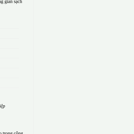
g gian sạch
iệp
o trong công