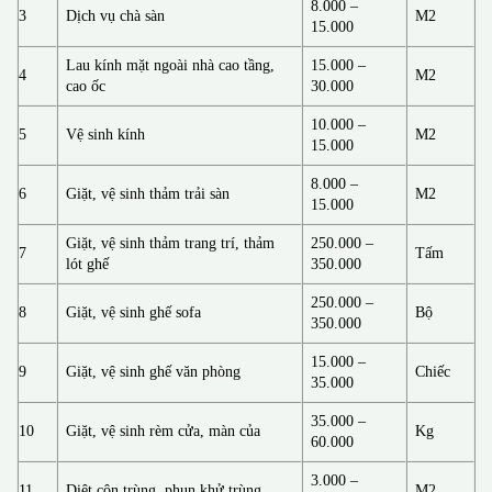
8.000 –
3
Dịch vụ chà sàn
M2
15.000
Lau kính mặt ngoài nhà cao tầng,
15.000 –
4
M2
cao ốc
30.000
10.000 –
5
Vệ sinh kính
M2
15.000
8.000 –
6
Giặt, vệ sinh thảm trải sàn
M2
15.000
Giặt, vệ sinh thảm trang trí, thảm
250.000 –
7
Tấm
lót ghế
350.000
250.000 –
8
Giặt, vệ sinh ghế sofa
Bộ
350.000
15.000 –
9
Giặt, vệ sinh ghế văn phòng
Chiếc
35.000
35.000 –
10
Giặt, vệ sinh rèm cửa, màn của
Kg
60.000
3.000 –
11
Diệt côn trùng, phun khử trùng
M2