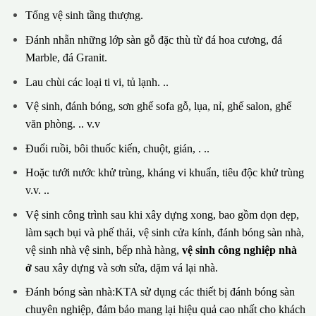
Tổng vệ sinh tầng thượng.
Đánh nhẵn những lớp sàn gỗ đặc thù từ đá hoa cương, đá
Marble, đá Granit.
Lau chùi các loại ti vi, tủ lạnh. ..
Vệ sinh, đánh bóng, sơn ghế sofa gỗ, lụa, nỉ, ghế salon, ghế
văn phòng. .. v.v
Đuổi ruồi, bôi thuốc kiến, chuột, gián, . ..
Hoặc tưới nước khử trùng, kháng vi khuẩn, tiêu độc khử trùng
v.v. ..
Vệ sinh công trình sau khi xây dựng xong, bao gồm dọn dẹp,
làm sạch bụi và phế thải, vệ sinh cửa kính, đánh bóng sàn nhà,
vệ sinh nhà vệ sinh, bếp nhà hàng,
vệ sinh công nghiệp nhà
ở
sau xây dựng và sơn sửa, dặm vá lại nhà.
Đánh bóng sàn nhà:KTA sử dụng các thiết bị đánh bóng sàn
chuyên nghiệp, đảm bảo mang lại hiệu quả cao nhất cho khách