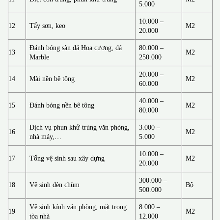
5.000
10.000 –
12
Tẩy sơn, keo
M2
20.000
Đánh bóng sàn đá Hoa cương, đá
80.000 –
13
M2
Marble
250.000
20.000 –
14
Mài nền bê tông
M2
60.000
40.000 –
15
Đánh bóng nền bê tông
M2
80.000
Dịch vụ phun khử trùng văn phòng,
3.000 –
16
M2
nhà máy,…
5.000
10.000 –
17
Tổng vệ sinh sau xây dựng
M2
20.000
300.000 –
18
Vệ sinh đèn chùm
Bộ
500.000
Vệ sinh kính văn phòng, mặt trong
8.000 –
19
M2
tòa nhà
12.000