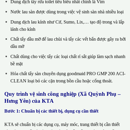
Dung dịch tẩy rửa toilet tiêu biểu nhất chính là Vim
Nước lau sàn được dùng trong việc vệ sinh sàn nhà nhiều loại
Dung dịch lau kính như Cif, Sumo, Lix,… tạo độ trong và lấp
lánh cho kính
Chất tẩy dầu mỡ để lau chùi và tẩy các vết bẩn được gây ra bởi
dầu mỡ
Chất dùng cho việc tẩy các loại chất rỉ sắt giúp làm sạch nhanh
bề mặt
Hóa chất tẩy sàn chuyên dụng goodmaid PRO GMP 200 ACI-
CLEAN loại bỏ các cặn trong bồn cầu hoặc cống thoát.
Quy trình vệ sinh công nghiệp (Xã Quỳnh Phụ –
Hưng Yên) của KTA
Bước 1: Chuẩn bị các thiết bị, dụng cụ cần thiết
KTA sẽ chuẩn bị các dụng cụ, máy móc, trang thiết bị cần thiết