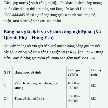
Các hạng mục
vệ sinh công nghiệp
lớn khác, khách hàng mong
muốn đầy đủ, cụ thể hơn nữa, vui lòng liên lạc số Hotline:
0388.444.445
để có sự hỗ trợ cùng giá cả chính xác từng bộ
phận, mỗi bước vệ sinh của sản phẩm.
Bảng báo giá dịch vụ vệ sinh công nghiệp tại (Xã
Quỳnh Phụ – Hưng Yên)
Sau đây chúng tôi xin gửi đến quý khách hàng bảng giá chi tiết
các gói
dịch vụ vệ sinh công nghiệp
tại (Xã Quỳnh Phụ – Hưng
Yên). đây là bảng giá niêm yết chưa bao gồm thuế VAT 8%.
Đơn giá
Đơn vị
STT
Hạng mục vệ sinh
(VNĐ)
tính
Vệ sinh công nghiệp nhà ở, nhà
6.000 –
1
M2
xưởng
15.000
10.000 –
2
Tổng vệ sinh nhà cửa
M2
25.000