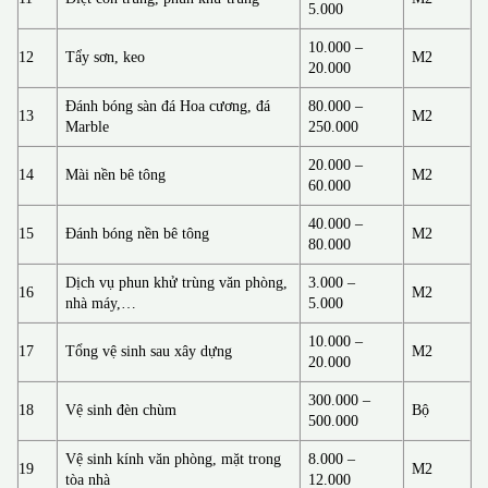
5.000
10.000 –
12
Tẩy sơn, keo
M2
20.000
Đánh bóng sàn đá Hoa cương, đá
80.000 –
13
M2
Marble
250.000
20.000 –
14
Mài nền bê tông
M2
60.000
40.000 –
15
Đánh bóng nền bê tông
M2
80.000
Dịch vụ phun khử trùng văn phòng,
3.000 –
16
M2
nhà máy,…
5.000
10.000 –
17
Tổng vệ sinh sau xây dựng
M2
20.000
300.000 –
18
Vệ sinh đèn chùm
Bộ
500.000
Vệ sinh kính văn phòng, mặt trong
8.000 –
19
M2
tòa nhà
12.000