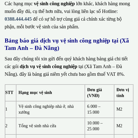
Các hạng mục
vệ sinh công nghiệp
lớn khác, khách hàng mong
muốn đầy đủ, cụ thể hơn nữa, vui lòng liên lạc số Hotline:
0388.444.445
để có sự hỗ trợ cùng giá cả chính xác từng bộ
phận, mỗi bước vệ sinh của sản phẩm.
Bảng báo giá dịch vụ vệ sinh công nghiệp tại (Xã
Tam Anh – Đà Nẵng)
Sau đây chúng tôi xin gửi đến quý khách hàng bảng giá chi tiết
các gói
dịch vụ vệ sinh công nghiệp
tại (Xã Tam Anh – Đà
Nẵng). đây là bảng giá niêm yết chưa bao gồm thuế VAT 8%.
Đơn giá
Đơn vị
STT
Hạng mục vệ sinh
(VNĐ)
tính
Vệ sinh công nghiệp nhà ở, nhà
6.000 –
1
M2
xưởng
15.000
10.000 –
2
Tổng vệ sinh nhà cửa
M2
25.000