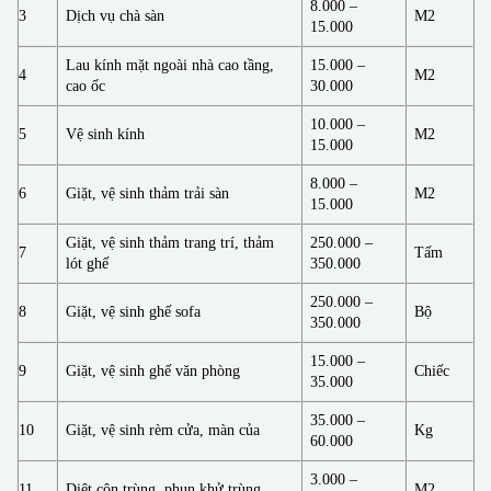
8.000 –
3
Dịch vụ chà sàn
M2
15.000
Lau kính mặt ngoài nhà cao tầng,
15.000 –
4
M2
cao ốc
30.000
10.000 –
5
Vệ sinh kính
M2
15.000
8.000 –
6
Giặt, vệ sinh thảm trải sàn
M2
15.000
Giặt, vệ sinh thảm trang trí, thảm
250.000 –
7
Tấm
lót ghế
350.000
250.000 –
8
Giặt, vệ sinh ghế sofa
Bộ
350.000
15.000 –
9
Giặt, vệ sinh ghế văn phòng
Chiếc
35.000
35.000 –
10
Giặt, vệ sinh rèm cửa, màn của
Kg
60.000
3.000 –
11
Diệt côn trùng, phun khử trùng
M2