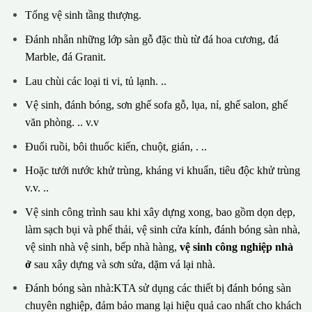
Tổng vệ sinh tầng thượng.
Đánh nhẵn những lớp sàn gỗ đặc thù từ đá hoa cương, đá
Marble, đá Granit.
Lau chùi các loại ti vi, tủ lạnh. ..
Vệ sinh, đánh bóng, sơn ghế sofa gỗ, lụa, nỉ, ghế salon, ghế
văn phòng. .. v.v
Đuổi ruồi, bôi thuốc kiến, chuột, gián, . ..
Hoặc tưới nước khử trùng, kháng vi khuẩn, tiêu độc khử trùng
v.v. ..
Vệ sinh công trình sau khi xây dựng xong, bao gồm dọn dẹp,
làm sạch bụi và phế thải, vệ sinh cửa kính, đánh bóng sàn nhà,
vệ sinh nhà vệ sinh, bếp nhà hàng,
vệ sinh công nghiệp nhà
ở
sau xây dựng và sơn sửa, dặm vá lại nhà.
Đánh bóng sàn nhà:KTA sử dụng các thiết bị đánh bóng sàn
chuyên nghiệp, đảm bảo mang lại hiệu quả cao nhất cho khách