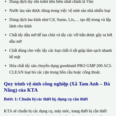
Dung dịch tẩy rửa toilet tiêu biểu nhất chính là Vim
Nước lau sàn được dùng trong việc vệ sinh sàn nhà nhiều loại
Dung dịch lau kính như Cif, Sumo, Lix,… tạo độ trong và lấp
lánh cho kính
Chất tẩy dầu mỡ để lau chùi và tẩy các vết bẩn được gây ra bởi
dầu mỡ
Chất dùng cho việc tẩy các loại chất rỉ sắt giúp làm sạch nhanh
bề mặt
Hóa chất tẩy sàn chuyên dụng goodmaid PRO GMP 200 ACI-
CLEAN loại bỏ các cặn trong bồn cầu hoặc cống thoát.
Quy trình vệ sinh công nghiệp (Xã Tam Anh – Đà
Nẵng) của KTA
Bước 1: Chuẩn bị các thiết bị, dụng cụ cần thiết
KTA sẽ chuẩn bị các dụng cụ, máy móc, trang thiết bị cần thiết