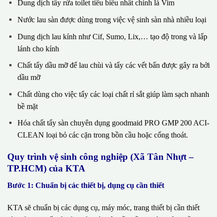
Dung dịch tẩy rửa toilet tiêu biểu nhất chính là Vim
Nước lau sàn được dùng trong việc vệ sinh sàn nhà nhiều loại
Dung dịch lau kính như Cif, Sumo, Lix,… tạo độ trong và lấp
lánh cho kính
Chất tẩy dầu mỡ để lau chùi và tẩy các vết bẩn được gây ra bởi
dầu mỡ
Chất dùng cho việc tẩy các loại chất rỉ sắt giúp làm sạch nhanh
bề mặt
Hóa chất tẩy sàn chuyên dụng goodmaid PRO GMP 200 ACI-
CLEAN loại bỏ các cặn trong bồn cầu hoặc cống thoát.
Quy trình vệ sinh công nghiệp (Xã Tân Nhựt –
TP.HCM) của KTA
Bước 1: Chuẩn bị các thiết bị, dụng cụ cần thiết
KTA sẽ chuẩn bị các dụng cụ, máy móc, trang thiết bị cần thiết