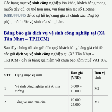
Các hạng mục
vệ sinh công nghiệp
lớn khác, khách hàng mong
muốn đầy đủ, cụ thể hơn nữa, vui lòng liên lạc số Hotline:
0388.444.445
để có sự hỗ trợ cùng giá cả chính xác từng bộ
phận, mỗi bước vệ sinh của sản phẩm.
Bảng báo giá dịch vụ vệ sinh công nghiệp tại (Xã
Tân Nhựt – TP.HCM)
Sau đây chúng tôi xin gửi đến quý khách hàng bảng giá chi tiết
các gói
dịch vụ vệ sinh công nghiệp
tại (Xã Tân Nhựt –
TP.HCM). đây là bảng giá niêm yết chưa bao gồm thuế VAT 8%.
Đơn giá
Đơn vị
STT
Hạng mục vệ sinh
(VNĐ)
tính
Vệ sinh công nghiệp nhà ở, nhà
6.000 –
1
M2
xưởng
15.000
10.000 –
2
Tổng vệ sinh nhà cửa
M2
25.000