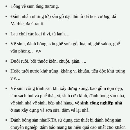
Tổng vệ sinh tầng thượng.
Đánh nhẵn những lớp sàn gỗ đặc thù từ đá hoa cương, đá
Marble, đá Granit.
Lau chùi các loại ti vi, tủ lạnh. ..
Vệ sinh, đánh bóng, sơn ghế sofa gỗ, lụa, nỉ, ghế salon, ghế
văn phòng. .. v.v
Đuổi ruồi, bôi thuốc kiến, chuột, gián, . ..
Hoặc tưới nước khử trùng, kháng vi khuẩn, tiêu độc khử trùng
v.v. ..
Vệ sinh công trình sau khi xây dựng xong, bao gồm dọn dẹp,
làm sạch bụi và phế thải, vệ sinh cửa kính, đánh bóng sàn nhà,
vệ sinh nhà vệ sinh, bếp nhà hàng,
vệ sinh công nghiệp nhà
ở
sau xây dựng và sơn sửa, dặm vá lại nhà.
Đánh bóng sàn nhà:KTA sử dụng các thiết bị đánh bóng sàn
chuyên nghiệp, đảm bảo mang lại hiệu quả cao nhất cho khách