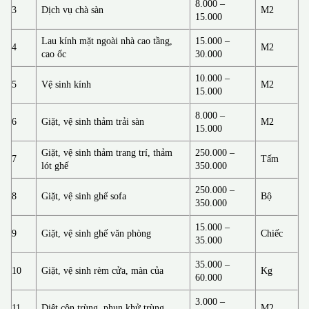
8.000 –
3
Dịch vụ chà sàn
M2
15.000
Lau kính mặt ngoài nhà cao tầng,
15.000 –
4
M2
cao ốc
30.000
10.000 –
5
Vệ sinh kính
M2
15.000
8.000 –
6
Giặt, vệ sinh thảm trải sàn
M2
15.000
Giặt, vệ sinh thảm trang trí, thảm
250.000 –
7
Tấm
lót ghế
350.000
250.000 –
8
Giặt, vệ sinh ghế sofa
Bộ
350.000
15.000 –
9
Giặt, vệ sinh ghế văn phòng
Chiếc
35.000
35.000 –
10
Giặt, vệ sinh rèm cửa, màn của
Kg
60.000
3.000 –
11
Diệt côn trùng, phun khử trùng
M2