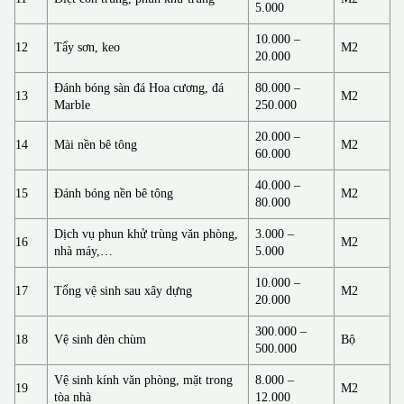
5.000
10.000 –
12
Tẩy sơn, keo
M2
20.000
Đánh bóng sàn đá Hoa cương, đá
80.000 –
13
M2
Marble
250.000
20.000 –
14
Mài nền bê tông
M2
60.000
40.000 –
15
Đánh bóng nền bê tông
M2
80.000
Dịch vụ phun khử trùng văn phòng,
3.000 –
16
M2
nhà máy,…
5.000
10.000 –
17
Tổng vệ sinh sau xây dựng
M2
20.000
300.000 –
18
Vệ sinh đèn chùm
Bộ
500.000
Vệ sinh kính văn phòng, mặt trong
8.000 –
19
M2
tòa nhà
12.000