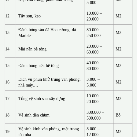
5.000
10.000 –
12
Tẩy sơn, keo
M2
20.000
Đánh bóng sàn đá Hoa cương, đá
80.000 –
13
M2
Marble
250.000
20.000 –
14
Mài nền bê tông
M2
60.000
40.000 –
15
Đánh bóng nền bê tông
M2
80.000
Dịch vụ phun khử trùng văn phòng,
3.000 –
16
M2
nhà máy,…
5.000
10.000 –
17
Tổng vệ sinh sau xây dựng
M2
20.000
300.000 –
18
Vệ sinh đèn chùm
Bộ
500.000
Vệ sinh kính văn phòng, mặt trong
8.000 –
19
M2
tòa nhà
12.000