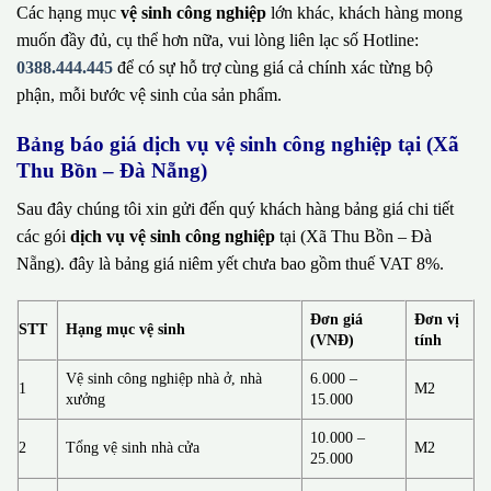
Các hạng mục
vệ sinh công nghiệp
lớn khác, khách hàng mong
muốn đầy đủ, cụ thể hơn nữa, vui lòng liên lạc số Hotline:
0388.444.445
để có sự hỗ trợ cùng giá cả chính xác từng bộ
phận, mỗi bước vệ sinh của sản phẩm.
Bảng báo giá dịch vụ vệ sinh công nghiệp tại (Xã
Thu Bồn – Đà Nẵng)
Sau đây chúng tôi xin gửi đến quý khách hàng bảng giá chi tiết
các gói
dịch vụ vệ sinh công nghiệp
tại (Xã Thu Bồn – Đà
Nẵng). đây là bảng giá niêm yết chưa bao gồm thuế VAT 8%.
Đơn giá
Đơn vị
STT
Hạng mục vệ sinh
(VNĐ)
tính
Vệ sinh công nghiệp nhà ở, nhà
6.000 –
1
M2
xưởng
15.000
10.000 –
2
Tổng vệ sinh nhà cửa
M2
25.000