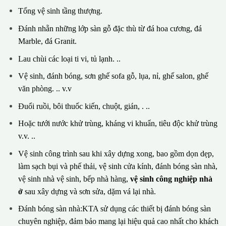
Tổng vệ sinh tầng thượng.
Đánh nhẵn những lớp sàn gỗ đặc thù từ đá hoa cương, đá
Marble, đá Granit.
Lau chùi các loại ti vi, tủ lạnh. ..
Vệ sinh, đánh bóng, sơn ghế sofa gỗ, lụa, nỉ, ghế salon, ghế
văn phòng. .. v.v
Đuổi ruồi, bôi thuốc kiến, chuột, gián, . ..
Hoặc tưới nước khử trùng, kháng vi khuẩn, tiêu độc khử trùng
v.v. ..
Vệ sinh công trình sau khi xây dựng xong, bao gồm dọn dẹp,
làm sạch bụi và phế thải, vệ sinh cửa kính, đánh bóng sàn nhà,
vệ sinh nhà vệ sinh, bếp nhà hàng,
vệ sinh công nghiệp nhà
ở
sau xây dựng và sơn sửa, dặm vá lại nhà.
Đánh bóng sàn nhà:KTA sử dụng các thiết bị đánh bóng sàn
chuyên nghiệp, đảm bảo mang lại hiệu quả cao nhất cho khách