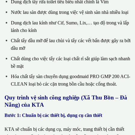
Dung dịch tẩy rửa toilet tiêu biểu nhất chính là Vim
Nước lau sàn được dùng trong việc vệ sinh sàn nhà nhiều loại
Dung dịch lau kính như Cif, Sumo, Lix,… tạo độ trong và lấp
lánh cho kính
Chất tẩy dầu mỡ để lau chùi và tẩy các vết bẩn được gây ra bởi
dầu mỡ
Chất dùng cho việc tẩy các loại chất rỉ sắt giúp làm sạch nhanh
bề mặt
Hóa chất tẩy sàn chuyên dụng goodmaid PRO GMP 200 ACI-
CLEAN loại bỏ các cặn trong bồn cầu hoặc cống thoát.
Quy trình vệ sinh công nghiệp (Xã Thu Bồn – Đà
Nẵng) của KTA
Bước 1: Chuẩn bị các thiết bị, dụng cụ cần thiết
KTA sẽ chuẩn bị các dụng cụ, máy móc, trang thiết bị cần thiết