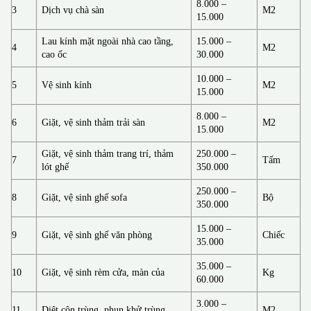
8.000 –
3
Dịch vụ chà sàn
M2
15.000
Lau kính mặt ngoài nhà cao tầng,
15.000 –
4
M2
cao ốc
30.000
10.000 –
5
Vệ sinh kính
M2
15.000
8.000 –
6
Giặt, vệ sinh thảm trải sàn
M2
15.000
Giặt, vệ sinh thảm trang trí, thảm
250.000 –
7
Tấm
lót ghế
350.000
250.000 –
8
Giặt, vệ sinh ghế sofa
Bộ
350.000
15.000 –
9
Giặt, vệ sinh ghế văn phòng
Chiếc
35.000
35.000 –
10
Giặt, vệ sinh rèm cửa, màn của
Kg
60.000
3.000 –
11
Diệt côn trùng, phun khử trùng
M2