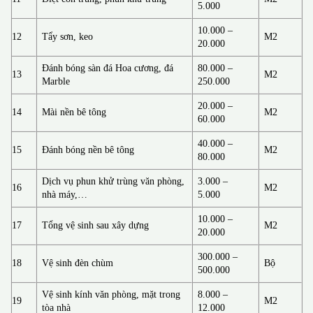
5.000
10.000 –
12
Tẩy sơn, keo
M2
20.000
Đánh bóng sàn đá Hoa cương, đá
80.000 –
13
M2
Marble
250.000
20.000 –
14
Mài nền bê tông
M2
60.000
40.000 –
15
Đánh bóng nền bê tông
M2
80.000
Dịch vụ phun khử trùng văn phòng,
3.000 –
16
M2
nhà máy,…
5.000
10.000 –
17
Tổng vệ sinh sau xây dựng
M2
20.000
300.000 –
18
Vệ sinh đèn chùm
Bộ
500.000
Vệ sinh kính văn phòng, mặt trong
8.000 –
19
M2
tòa nhà
12.000