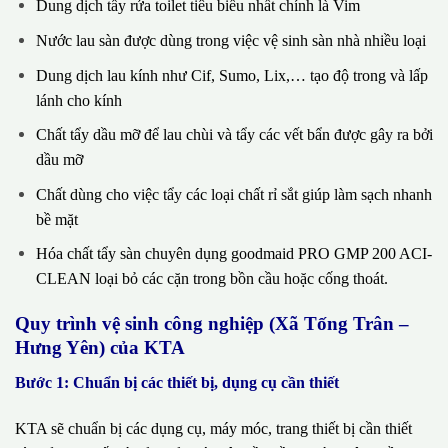
Dung dịch tẩy rửa toilet tiêu biểu nhất chính là Vim
Nước lau sàn được dùng trong việc vệ sinh sàn nhà nhiều loại
Dung dịch lau kính như Cif, Sumo, Lix,… tạo độ trong và lấp
lánh cho kính
Chất tẩy dầu mỡ để lau chùi và tẩy các vết bẩn được gây ra bởi
dầu mỡ
Chất dùng cho việc tẩy các loại chất rỉ sắt giúp làm sạch nhanh
bề mặt
Hóa chất tẩy sàn chuyên dụng goodmaid PRO GMP 200 ACI-
CLEAN loại bỏ các cặn trong bồn cầu hoặc cống thoát.
Quy trình vệ sinh công nghiệp (Xã Tống Trân –
Hưng Yên) của KTA
Bước 1: Chuẩn bị các thiết bị, dụng cụ cần thiết
KTA sẽ chuẩn bị các dụng cụ, máy móc, trang thiết bị cần thiết