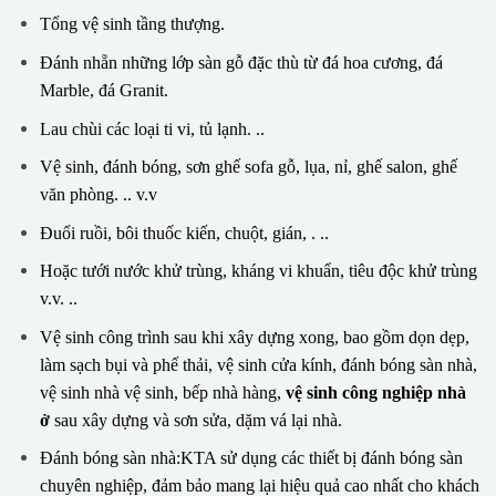
Tổng vệ sinh tầng thượng.
Đánh nhẵn những lớp sàn gỗ đặc thù từ đá hoa cương, đá
Marble, đá Granit.
Lau chùi các loại ti vi, tủ lạnh. ..
Vệ sinh, đánh bóng, sơn ghế sofa gỗ, lụa, nỉ, ghế salon, ghế
văn phòng. .. v.v
Đuổi ruồi, bôi thuốc kiến, chuột, gián, . ..
Hoặc tưới nước khử trùng, kháng vi khuẩn, tiêu độc khử trùng
v.v. ..
Vệ sinh công trình sau khi xây dựng xong, bao gồm dọn dẹp,
làm sạch bụi và phế thải, vệ sinh cửa kính, đánh bóng sàn nhà,
vệ sinh nhà vệ sinh, bếp nhà hàng,
vệ sinh công nghiệp nhà
ở
sau xây dựng và sơn sửa, dặm vá lại nhà.
Đánh bóng sàn nhà:KTA sử dụng các thiết bị đánh bóng sàn
chuyên nghiệp, đảm bảo mang lại hiệu quả cao nhất cho khách