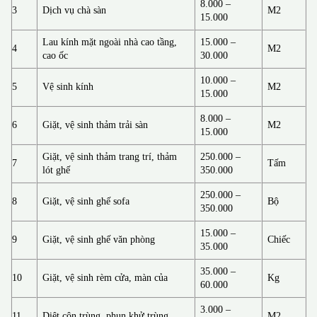
8.000 –
3
Dịch vụ chà sàn
M2
15.000
Lau kính mặt ngoài nhà cao tầng,
15.000 –
4
M2
cao ốc
30.000
10.000 –
5
Vệ sinh kính
M2
15.000
8.000 –
6
Giặt, vệ sinh thảm trải sàn
M2
15.000
Giặt, vệ sinh thảm trang trí, thảm
250.000 –
7
Tấm
lót ghế
350.000
250.000 –
8
Giặt, vệ sinh ghế sofa
Bộ
350.000
15.000 –
9
Giặt, vệ sinh ghế văn phòng
Chiếc
35.000
35.000 –
10
Giặt, vệ sinh rèm cửa, màn của
Kg
60.000
3.000 –
11
Diệt côn trùng, phun khử trùng
M2