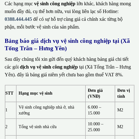
Các hạng mục
vệ sinh công nghiệp
lớn khác, khách hàng mong
muốn đầy đủ, cụ thể hơn nữa, vui lòng liên lạc số Hotline:
0388.444.445
để có sự hỗ trợ cùng giá cả chính xác từng bộ
phận, mỗi bước vệ sinh của sản phẩm.
Bảng báo giá dịch vụ vệ sinh công nghiệp tại (Xã
Tống Trân – Hưng Yên)
Sau đây chúng tôi xin gửi đến quý khách hàng bảng giá chi tiết
các gói
dịch vụ vệ sinh công nghiệp
tại (Xã Tống Trân – Hưng
Yên). đây là bảng giá niêm yết chưa bao gồm thuế VAT 8%.
Đơn giá
Đơn vị
STT
Hạng mục vệ sinh
(VNĐ)
tính
Vệ sinh công nghiệp nhà ở, nhà
6.000 –
1
M2
xưởng
15.000
10.000 –
2
Tổng vệ sinh nhà cửa
M2
25.000