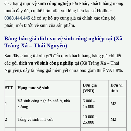
Các hạng mục
vệ sinh công nghiệp
lớn khác, khách hàng mong
muốn đầy đủ, cụ thể hơn nữa, vui lòng liên lạc số Hotline:
0388.444.445
để có sự hỗ trợ cùng giá cả chính xác từng bộ
phận, mỗi bước vệ sinh của sản phẩm.
Bảng báo giá dịch vụ vệ sinh công nghiệp tại (Xã
Tràng Xá – Thái Nguyên)
Sau đây chúng tôi xin gửi đến quý khách hàng bảng giá chi tiết
các gói
dịch vụ vệ sinh công nghiệp
tại (Xã Tràng Xá – Thái
Nguyên). đây là bảng giá niêm yết chưa bao gồm thuế VAT 8%.
Đơn giá
Đơn vị
STT
Hạng mục vệ sinh
(VNĐ)
tính
Vệ sinh công nghiệp nhà ở, nhà
6.000 –
1
M2
xưởng
15.000
10.000 –
2
Tổng vệ sinh nhà cửa
M2
25.000