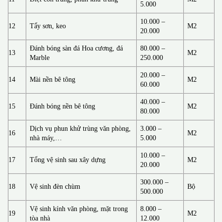
5.000
10.000 –
12
Tẩy sơn, keo
M2
20.000
Đánh bóng sàn đá Hoa cương, đá
80.000 –
13
M2
Marble
250.000
20.000 –
14
Mài nền bê tông
M2
60.000
40.000 –
15
Đánh bóng nền bê tông
M2
80.000
Dịch vụ phun khử trùng văn phòng,
3.000 –
16
M2
nhà máy,…
5.000
10.000 –
17
Tổng vệ sinh sau xây dựng
M2
20.000
300.000 –
18
Vệ sinh đèn chùm
Bộ
500.000
Vệ sinh kính văn phòng, mặt trong
8.000 –
19
M2
tòa nhà
12.000