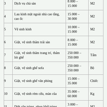
8.000 –
3
Dịch vụ chà sàn
M2
15.000
Lau kính mặt ngoài nhà cao tầng,
15.000 –
4
M2
cao ốc
30.000
10.000 –
5
Vệ sinh kính
M2
15.000
8.000 –
6
Giặt, vệ sinh thảm trải sàn
M2
15.000
Giặt, vệ sinh thảm trang trí, thảm
250.000 –
7
Tấm
lót ghế
350.000
250.000 –
8
Giặt, vệ sinh ghế sofa
Bộ
350.000
15.000 –
9
Giặt, vệ sinh ghế văn phòng
Chiếc
35.000
35.000 –
10
Giặt, vệ sinh rèm cửa, màn của
Kg
60.000
3.000 –
11
Diệt côn trùng, phun khử trùng
M2