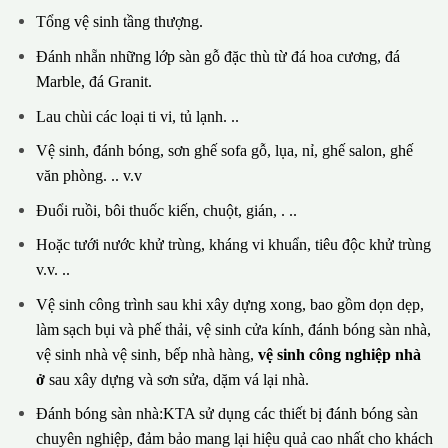
Tổng vệ sinh tầng thượng.
Đánh nhẵn những lớp sàn gỗ đặc thù từ đá hoa cương, đá
Marble, đá Granit.
Lau chùi các loại ti vi, tủ lạnh. ..
Vệ sinh, đánh bóng, sơn ghế sofa gỗ, lụa, nỉ, ghế salon, ghế
văn phòng. .. v.v
Đuổi ruồi, bôi thuốc kiến, chuột, gián, . ..
Hoặc tưới nước khử trùng, kháng vi khuẩn, tiêu độc khử trùng
v.v. ..
Vệ sinh công trình sau khi xây dựng xong, bao gồm dọn dẹp,
làm sạch bụi và phế thải, vệ sinh cửa kính, đánh bóng sàn nhà,
vệ sinh nhà vệ sinh, bếp nhà hàng,
vệ sinh công nghiệp nhà
ở
sau xây dựng và sơn sửa, dặm vá lại nhà.
Đánh bóng sàn nhà:KTA sử dụng các thiết bị đánh bóng sàn
chuyên nghiệp, đảm bảo mang lại hiệu quả cao nhất cho khách