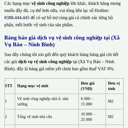
Các hạng mục
vệ sinh công nghiệp
lớn khác, khách hàng mong
muốn đầy đủ, cụ thể hơn nữa, vui lòng liên lạc số Hotline:
0388.444.445
để có sự hỗ trợ cùng giá cả chính xác từng bộ
phận, mỗi bước vệ sinh của sản phẩm.
Bảng báo giá dịch vụ vệ sinh công nghiệp tại (Xã
Vụ Bản – Ninh Bình)
Sau đây chúng tôi xin gửi đến quý khách hàng bảng giá chi tiết
các gói
dịch vụ vệ sinh công nghiệp
tại (Xã Vụ Bản – Ninh
Bình). đây là bảng giá niêm yết chưa bao gồm thuế VAT 8%.
Đơn giá
Đơn vị
STT
Hạng mục vệ sinh
(VNĐ)
tính
Vệ sinh công nghiệp nhà ở, nhà
6.000 –
1
M2
xưởng
15.000
10.000 –
2
Tổng vệ sinh nhà cửa
M2
25.000