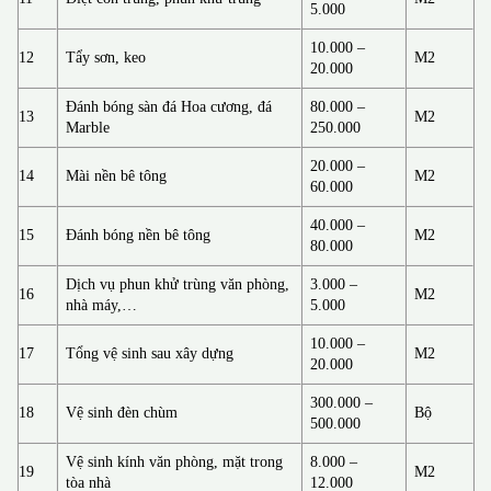
5.000
10.000 –
12
Tẩy sơn, keo
M2
20.000
Đánh bóng sàn đá Hoa cương, đá
80.000 –
13
M2
Marble
250.000
20.000 –
14
Mài nền bê tông
M2
60.000
40.000 –
15
Đánh bóng nền bê tông
M2
80.000
Dịch vụ phun khử trùng văn phòng,
3.000 –
16
M2
nhà máy,…
5.000
10.000 –
17
Tổng vệ sinh sau xây dựng
M2
20.000
300.000 –
18
Vệ sinh đèn chùm
Bộ
500.000
Vệ sinh kính văn phòng, mặt trong
8.000 –
19
M2
tòa nhà
12.000