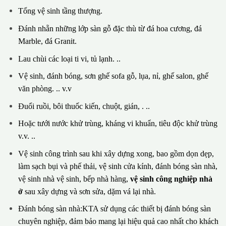
Tổng vệ sinh tầng thượng.
Đánh nhẵn những lớp sàn gỗ đặc thù từ đá hoa cương, đá
Marble, đá Granit.
Lau chùi các loại ti vi, tủ lạnh. ..
Vệ sinh, đánh bóng, sơn ghế sofa gỗ, lụa, nỉ, ghế salon, ghế
văn phòng. .. v.v
Đuổi ruồi, bôi thuốc kiến, chuột, gián, . ..
Hoặc tưới nước khử trùng, kháng vi khuẩn, tiêu độc khử trùng
v.v. ..
Vệ sinh công trình sau khi xây dựng xong, bao gồm dọn dẹp,
làm sạch bụi và phế thải, vệ sinh cửa kính, đánh bóng sàn nhà,
vệ sinh nhà vệ sinh, bếp nhà hàng,
vệ sinh công nghiệp nhà
ở
sau xây dựng và sơn sửa, dặm vá lại nhà.
Đánh bóng sàn nhà:KTA sử dụng các thiết bị đánh bóng sàn
chuyên nghiệp, đảm bảo mang lại hiệu quả cao nhất cho khách