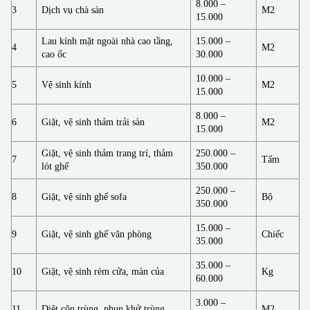
8.000 –
3
Dịch vụ chà sàn
M2
15.000
Lau kính mặt ngoài nhà cao tầng,
15.000 –
4
M2
cao ốc
30.000
10.000 –
5
Vệ sinh kính
M2
15.000
8.000 –
6
Giặt, vệ sinh thảm trải sàn
M2
15.000
Giặt, vệ sinh thảm trang trí, thảm
250.000 –
7
Tấm
lót ghế
350.000
250.000 –
8
Giặt, vệ sinh ghế sofa
Bộ
350.000
15.000 –
9
Giặt, vệ sinh ghế văn phòng
Chiếc
35.000
35.000 –
10
Giặt, vệ sinh rèm cửa, màn của
Kg
60.000
3.000 –
11
Diệt côn trùng, phun khử trùng
M2