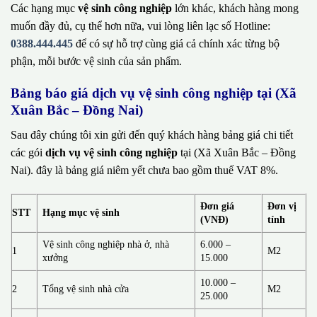
Các hạng mục
vệ sinh công nghiệp
lớn khác, khách hàng mong
muốn đầy đủ, cụ thể hơn nữa, vui lòng liên lạc số Hotline:
0388.444.445
để có sự hỗ trợ cùng giá cả chính xác từng bộ
phận, mỗi bước vệ sinh của sản phẩm.
Bảng báo giá dịch vụ vệ sinh công nghiệp tại (Xã
Xuân Bắc – Đồng Nai)
Sau đây chúng tôi xin gửi đến quý khách hàng bảng giá chi tiết
các gói
dịch vụ vệ sinh công nghiệp
tại (Xã Xuân Bắc – Đồng
Nai). đây là bảng giá niêm yết chưa bao gồm thuế VAT 8%.
Đơn giá
Đơn vị
STT
Hạng mục vệ sinh
(VNĐ)
tính
Vệ sinh công nghiệp nhà ở, nhà
6.000 –
1
M2
xưởng
15.000
10.000 –
2
Tổng vệ sinh nhà cửa
M2
25.000