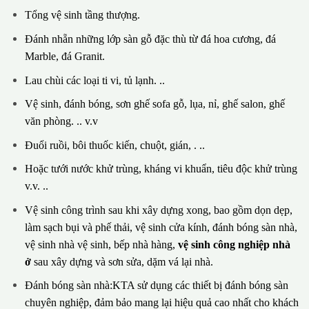
Tổng vệ sinh tầng thượng.
Đánh nhẵn những lớp sàn gỗ đặc thù từ đá hoa cương, đá
Marble, đá Granit.
Lau chùi các loại ti vi, tủ lạnh. ..
Vệ sinh, đánh bóng, sơn ghế sofa gỗ, lụa, nỉ, ghế salon, ghế
văn phòng. .. v.v
Đuổi ruồi, bôi thuốc kiến, chuột, gián, . ..
Hoặc tưới nước khử trùng, kháng vi khuẩn, tiêu độc khử trùng
v.v. ..
Vệ sinh công trình sau khi xây dựng xong, bao gồm dọn dẹp,
làm sạch bụi và phế thải, vệ sinh cửa kính, đánh bóng sàn nhà,
vệ sinh nhà vệ sinh, bếp nhà hàng,
vệ sinh công nghiệp nhà
ở
sau xây dựng và sơn sửa, dặm vá lại nhà.
Đánh bóng sàn nhà:KTA sử dụng các thiết bị đánh bóng sàn
chuyên nghiệp, đảm bảo mang lại hiệu quả cao nhất cho khách