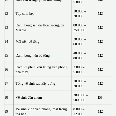
5.000
10.000 –
12
Tẩy sơn, keo
M2
20.000
Đánh bóng sàn đá Hoa cương, đá
80.000 –
13
M2
Marble
250.000
20.000 –
14
Mài nền bê tông
M2
60.000
40.000 –
15
Đánh bóng nền bê tông
M2
80.000
Dịch vụ phun khử trùng văn phòng,
3.000 –
16
M2
nhà máy,…
5.000
10.000 –
17
Tổng vệ sinh sau xây dựng
M2
20.000
300.000 –
18
Vệ sinh đèn chùm
Bộ
500.000
Vệ sinh kính văn phòng, mặt trong
8.000 –
19
M2
tòa nhà
12.000