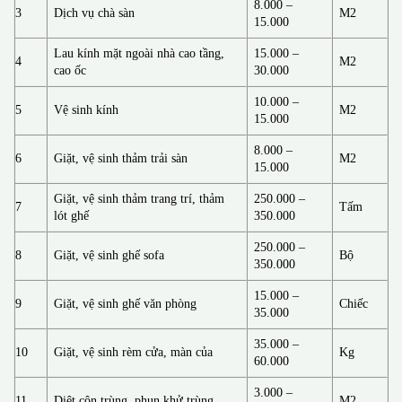
8.000 –
3
Dịch vụ chà sàn
M2
15.000
Lau kính mặt ngoài nhà cao tầng,
15.000 –
4
M2
cao ốc
30.000
10.000 –
5
Vệ sinh kính
M2
15.000
8.000 –
6
Giặt, vệ sinh thảm trải sàn
M2
15.000
Giặt, vệ sinh thảm trang trí, thảm
250.000 –
7
Tấm
lót ghế
350.000
250.000 –
8
Giặt, vệ sinh ghế sofa
Bộ
350.000
15.000 –
9
Giặt, vệ sinh ghế văn phòng
Chiếc
35.000
35.000 –
10
Giặt, vệ sinh rèm cửa, màn của
Kg
60.000
3.000 –
11
Diệt côn trùng, phun khử trùng
M2