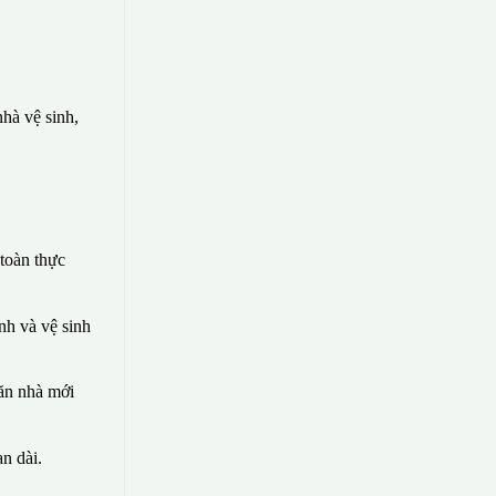
hà vệ sinh,
toàn thực
nh và vệ sinh
căn nhà mới
n dài.