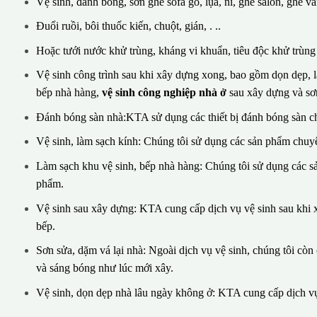
Vệ sinh, đánh bóng, sơn ghế sofa gỗ, lụa, nỉ, ghế salon, ghế vă
Đuổi ruồi, bôi thuốc kiến, chuột, gián, . ..
Hoặc tưới nước khử trùng, kháng vi khuẩn, tiêu độc khử trùng v
Vệ sinh công trình sau khi xây dựng xong, bao gồm dọn dẹp, là
bếp nhà hàng,
vệ sinh công nghiệp nhà ở
sau xây dựng và sơn
Đánh bóng sàn nhà:KTA sử dụng các thiết bị đánh bóng sàn c
Vệ sinh, làm sạch kính: Chúng tôi sử dụng các sản phẩm chuyê
Làm sạch khu vệ sinh, bếp nhà hàng: Chúng tôi sử dụng các 
phẩm.
Vệ sinh sau xây dựng: KTA cung cấp dịch vụ vệ sinh sau khi x
bếp.
Sơn sửa, dặm vá lại nhà: Ngoài dịch vụ vệ sinh, chúng tôi cò
và sáng bóng như lúc mới xây.
Vệ sinh, dọn dẹp nhà lâu ngày không ở: KTA cung cấp dịch vụ 