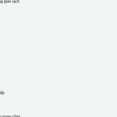
g gian sạch
iệp
o trong công