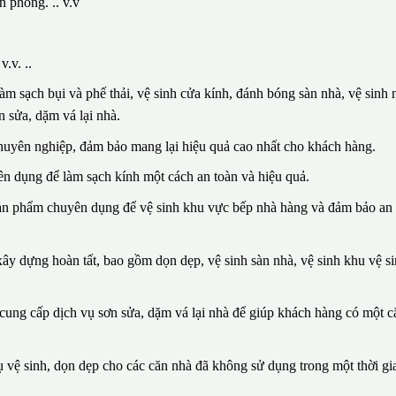
n phòng. .. v.v
.v. ..
m sạch bụi và phế thải, vệ sinh cửa kính, đánh bóng sàn nhà, vệ sinh n
 sửa, dặm vá lại nhà.
huyên nghiệp, đảm bảo mang lại hiệu quả cao nhất cho khách hàng.
n dụng để làm sạch kính một cách an toàn và hiệu quả.
sản phẩm chuyên dụng để vệ sinh khu vực bếp nhà hàng và đảm bảo an 
ây dựng hoàn tất, bao gồm dọn dẹp, vệ sinh sàn nhà, vệ sinh khu vệ si
n cung cấp dịch vụ sơn sửa, dặm vá lại nhà để giúp khách hàng có một 
vệ sinh, dọn dẹp cho các căn nhà đã không sử dụng trong một thời gia