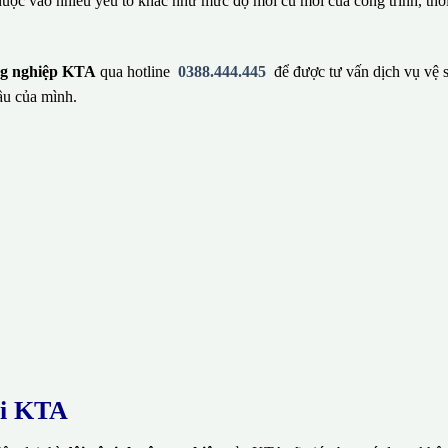
huộc vào nhiều yếu tố khác như mức độ mới cũ mới của công trình, thờ
ông nghiệp KTA
qua hotline
0388.444.445
để được tư vấn dịch vụ vệ 
ầu của mình.
ại KTA