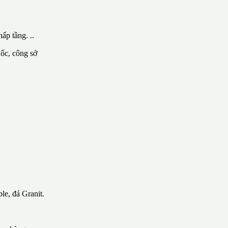
ấp tầng. ..
 ốc, công sở
le, đá Granit.