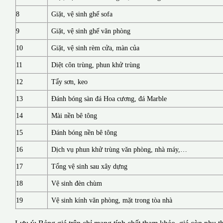
8
Giặt, vệ sinh ghế sofa
9
Giặt, vệ sinh ghế văn phòng
10
Giặt, vệ sinh rèm cửa, màn của
11
Diệt côn trùng, phun khử trùng
12
Tẩy sơn, keo
13
Đánh bóng sàn đá Hoa cương, đá Marble
14
Mài nền bê tông
15
Đánh bóng nền bê tông
16
Dịch vụ phun khử trùng văn phòng, nhà máy,…
17
Tổng vệ sinh sau xây dựng
18
Vệ sinh đèn chùm
19
Vệ sinh kính văn phòng, mặt trong tòa nhà