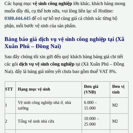
Các hạng mục
vệ sinh công nghiệp
lớn khác, khách hàng mong
muốn đầy đủ, cụ thể hơn nữa, vui lòng liên lạc số Hotline:
0388.444.445
để có sự hỗ trợ cùng giá cả chính xác từng bộ
phận, mỗi bước vệ sinh của sản phẩm.
Bảng báo giá dịch vụ vệ sinh công nghiệp tại (Xã
Xuân Phú – Đồng Nai)
Sau đây chúng tôi xin gửi đến quý khách hàng bảng giá chi tiết
các gói
dịch vụ vệ sinh công nghiệp
tại (Xã Xuân Phú – Đồng
Nai). đây là bảng giá niêm yết chưa bao gồm thuế VAT 8%.
Đơn giá
Đơn vị
STT
Hạng mục vệ sinh
(VNĐ)
tính
Vệ sinh công nghiệp nhà ở, nhà
6.000 –
1
M2
xưởng
15.000
10.000 –
2
Tổng vệ sinh nhà cửa
M2
25.000