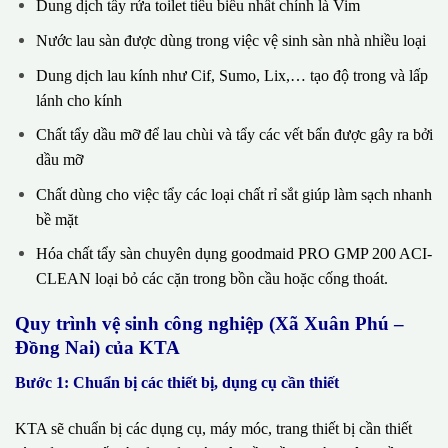
Dung dịch tẩy rửa toilet tiêu biểu nhất chính là Vim
Nước lau sàn được dùng trong việc vệ sinh sàn nhà nhiều loại
Dung dịch lau kính như Cif, Sumo, Lix,… tạo độ trong và lấp
lánh cho kính
Chất tẩy dầu mỡ để lau chùi và tẩy các vết bẩn được gây ra bởi
dầu mỡ
Chất dùng cho việc tẩy các loại chất rỉ sắt giúp làm sạch nhanh
bề mặt
Hóa chất tẩy sàn chuyên dụng goodmaid PRO GMP 200 ACI-
CLEAN loại bỏ các cặn trong bồn cầu hoặc cống thoát.
Quy trình vệ sinh công nghiệp (Xã Xuân Phú –
Đồng Nai) của KTA
Bước 1: Chuẩn bị các thiết bị, dụng cụ cần thiết
KTA sẽ chuẩn bị các dụng cụ, máy móc, trang thiết bị cần thiết