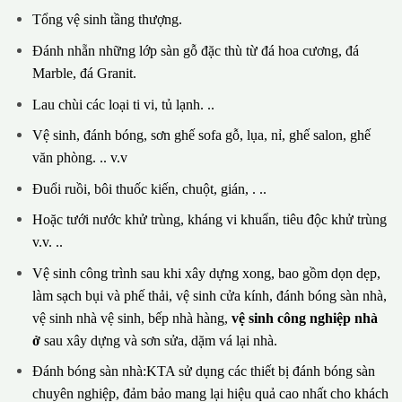
Tổng vệ sinh tầng thượng.
Đánh nhẵn những lớp sàn gỗ đặc thù từ đá hoa cương, đá
Marble, đá Granit.
Lau chùi các loại ti vi, tủ lạnh. ..
Vệ sinh, đánh bóng, sơn ghế sofa gỗ, lụa, nỉ, ghế salon, ghế
văn phòng. .. v.v
Đuổi ruồi, bôi thuốc kiến, chuột, gián, . ..
Hoặc tưới nước khử trùng, kháng vi khuẩn, tiêu độc khử trùng
v.v. ..
Vệ sinh công trình sau khi xây dựng xong, bao gồm dọn dẹp,
làm sạch bụi và phế thải, vệ sinh cửa kính, đánh bóng sàn nhà,
vệ sinh nhà vệ sinh, bếp nhà hàng,
vệ sinh công nghiệp nhà
ở
sau xây dựng và sơn sửa, dặm vá lại nhà.
Đánh bóng sàn nhà:KTA sử dụng các thiết bị đánh bóng sàn
chuyên nghiệp, đảm bảo mang lại hiệu quả cao nhất cho khách