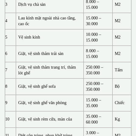
8.000 –
3
Dịch vụ chà sàn
M2
15.000
Lau kính mặt ngoài nhà cao tầng,
15.000 –
4
M2
cao ốc
30.000
10.000 –
5
Vệ sinh kính
M2
15.000
8.000 –
6
Giặt, vệ sinh thảm trải sàn
M2
15.000
Giặt, vệ sinh thảm trang trí, thảm
250.000 –
7
Tấm
lót ghế
350.000
250.000 –
8
Giặt, vệ sinh ghế sofa
Bộ
350.000
15.000 –
9
Giặt, vệ sinh ghế văn phòng
Chiếc
35.000
35.000 –
10
Giặt, vệ sinh rèm cửa, màn của
Kg
60.000
3.000 –
11
Diệt côn trùng, phun khử trùng
M2