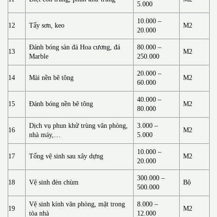
5.000
10.000 –
12
Tẩy sơn, keo
M2
20.000
Đánh bóng sàn đá Hoa cương, đá
80.000 –
13
M2
Marble
250.000
20.000 –
14
Mài nền bê tông
M2
60.000
40.000 –
15
Đánh bóng nền bê tông
M2
80.000
Dịch vụ phun khử trùng văn phòng,
3.000 –
16
M2
nhà máy,…
5.000
10.000 –
17
Tổng vệ sinh sau xây dựng
M2
20.000
300.000 –
18
Vệ sinh đèn chùm
Bộ
500.000
Vệ sinh kính văn phòng, mặt trong
8.000 –
19
M2
tòa nhà
12.000