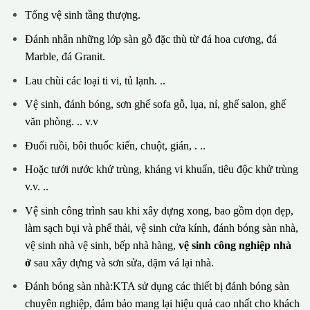
Tổng vệ sinh tầng thượng.
Đánh nhẵn những lớp sàn gỗ đặc thù từ đá hoa cương, đá
Marble, đá Granit.
Lau chùi các loại ti vi, tủ lạnh. ..
Vệ sinh, đánh bóng, sơn ghế sofa gỗ, lụa, nỉ, ghế salon, ghế
văn phòng. .. v.v
Đuổi ruồi, bôi thuốc kiến, chuột, gián, . ..
Hoặc tưới nước khử trùng, kháng vi khuẩn, tiêu độc khử trùng
v.v. ..
Vệ sinh công trình sau khi xây dựng xong, bao gồm dọn dẹp,
làm sạch bụi và phế thải, vệ sinh cửa kính, đánh bóng sàn nhà,
vệ sinh nhà vệ sinh, bếp nhà hàng,
vệ sinh công nghiệp nhà
ở
sau xây dựng và sơn sửa, dặm vá lại nhà.
Đánh bóng sàn nhà:KTA sử dụng các thiết bị đánh bóng sàn
chuyên nghiệp, đảm bảo mang lại hiệu quả cao nhất cho khách