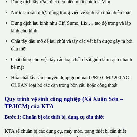
Dung dịch tẩy rửa toilet tiêu biểu nhất chính là Vim
Nước lau sàn được dùng trong việc vệ sinh sàn nhà nhiều loại
Dung dịch lau kính như Cif, Sumo, Lix,… tạo độ trong và lấp
lánh cho kính
Chất tẩy dầu mỡ để lau chùi và tẩy các vết bẩn được gây ra bởi
dầu mỡ
Chất dùng cho việc tẩy các loại chất rỉ sắt giúp làm sạch nhanh
bề mặt
Hóa chất tẩy sàn chuyên dụng goodmaid PRO GMP 200 ACI-
CLEAN loại bỏ các cặn trong bồn cầu hoặc cống thoát.
Quy trình vệ sinh công nghiệp (Xã Xuân Sơn –
TP.HCM) của KTA
Bước 1: Chuẩn bị các thiết bị, dụng cụ cần thiết
KTA sẽ chuẩn bị các dụng cụ, máy móc, trang thiết bị cần thiết