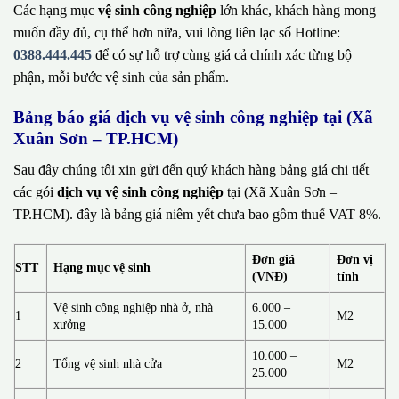
Các hạng mục
vệ sinh công nghiệp
lớn khác, khách hàng mong
muốn đầy đủ, cụ thể hơn nữa, vui lòng liên lạc số Hotline:
0388.444.445
để có sự hỗ trợ cùng giá cả chính xác từng bộ
phận, mỗi bước vệ sinh của sản phẩm.
Bảng báo giá dịch vụ vệ sinh công nghiệp tại (Xã
Xuân Sơn – TP.HCM)
Sau đây chúng tôi xin gửi đến quý khách hàng bảng giá chi tiết
các gói
dịch vụ vệ sinh công nghiệp
tại (Xã Xuân Sơn –
TP.HCM). đây là bảng giá niêm yết chưa bao gồm thuế VAT 8%.
Đơn giá
Đơn vị
STT
Hạng mục vệ sinh
(VNĐ)
tính
Vệ sinh công nghiệp nhà ở, nhà
6.000 –
1
M2
xưởng
15.000
10.000 –
2
Tổng vệ sinh nhà cửa
M2
25.000