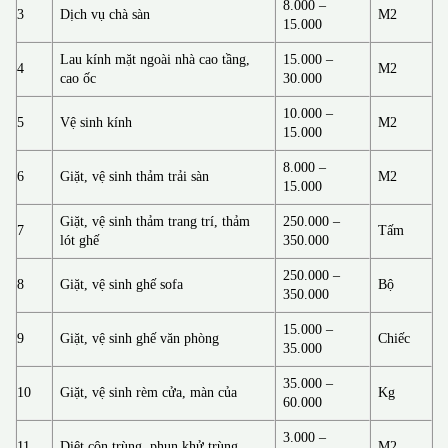
8.000 –
3
Dịch vụ chà sàn
M2
15.000
Lau kính mặt ngoài nhà cao tầng,
15.000 –
4
M2
cao ốc
30.000
10.000 –
5
Vệ sinh kính
M2
15.000
8.000 –
6
Giặt, vệ sinh thảm trải sàn
M2
15.000
Giặt, vệ sinh thảm trang trí, thảm
250.000 –
7
Tấm
lót ghế
350.000
250.000 –
8
Giặt, vệ sinh ghế sofa
Bộ
350.000
15.000 –
9
Giặt, vệ sinh ghế văn phòng
Chiếc
35.000
35.000 –
10
Giặt, vệ sinh rèm cửa, màn của
Kg
60.000
3.000 –
11
Diệt côn trùng, phun khử trùng
M2