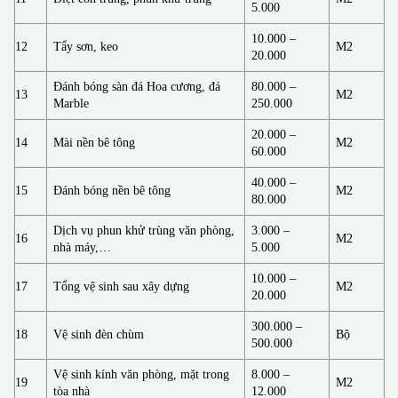
5.000
10.000 –
12
Tẩy sơn, keo
M2
20.000
Đánh bóng sàn đá Hoa cương, đá
80.000 –
13
M2
Marble
250.000
20.000 –
14
Mài nền bê tông
M2
60.000
40.000 –
15
Đánh bóng nền bê tông
M2
80.000
Dịch vụ phun khử trùng văn phòng,
3.000 –
16
M2
nhà máy,…
5.000
10.000 –
17
Tổng vệ sinh sau xây dựng
M2
20.000
300.000 –
18
Vệ sinh đèn chùm
Bộ
500.000
Vệ sinh kính văn phòng, mặt trong
8.000 –
19
M2
tòa nhà
12.000