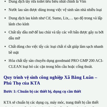
Dung dịch tẩy rửa toilet tiêu biểu nhất chính là Vim
Nước lau sàn được dùng trong việc vệ sinh sàn nhà nhiều loại
Dung dịch lau kính như Cif, Sumo, Lix,… tạo độ trong và lấp
lánh cho kính
Chất tẩy dầu mỡ để lau chùi và tẩy các vết bẩn được gây ra bởi
dầu mỡ
Chất dùng cho việc tẩy các loại chất rỉ sắt giúp làm sạch nhanh
bề mặt
Hóa chất tẩy sàn chuyên dụng goodmaid PRO GMP 200 ACI-
CLEAN loại bỏ các cặn trong bồn cầu hoặc cống thoát.
Quy trình vệ sinh công nghiệp Xã Bằng Luân –
Phú Thọ của KTA
Bước 1: Chuẩn bị các thiết bị, dụng cụ cần thiết
KTA sẽ chuẩn bị các dụng cụ, máy móc, trang thiết bị cần thiết