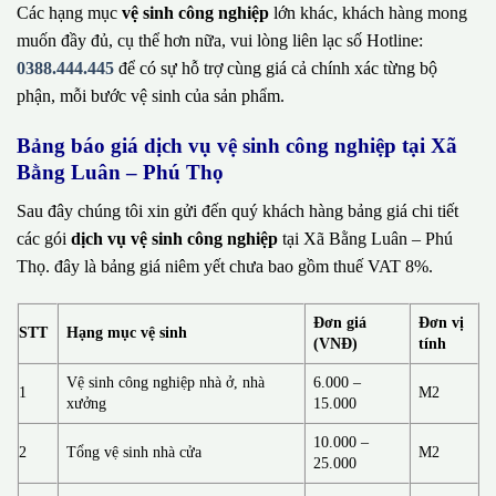
Các hạng mục
vệ sinh công nghiệp
lớn khác, khách hàng mong
muốn đầy đủ, cụ thể hơn nữa, vui lòng liên lạc số Hotline:
0388.444.445
để có sự hỗ trợ cùng giá cả chính xác từng bộ
phận, mỗi bước vệ sinh của sản phẩm.
Bảng báo giá dịch vụ vệ sinh công nghiệp tại Xã
Bằng Luân – Phú Thọ
Sau đây chúng tôi xin gửi đến quý khách hàng bảng giá chi tiết
các gói
dịch vụ vệ sinh công nghiệp
tại Xã Bằng Luân – Phú
Thọ. đây là bảng giá niêm yết chưa bao gồm thuế VAT 8%.
Đơn giá
Đơn vị
STT
Hạng mục vệ sinh
(VNĐ)
tính
Vệ sinh công nghiệp nhà ở, nhà
6.000 –
1
M2
xưởng
15.000
10.000 –
2
Tổng vệ sinh nhà cửa
M2
25.000