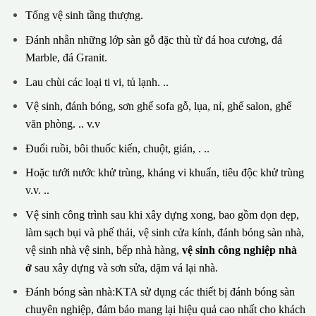
Tổng vệ sinh tầng thượng.
Đánh nhẵn những lớp sàn gỗ đặc thù từ đá hoa cương, đá
Marble, đá Granit.
Lau chùi các loại ti vi, tủ lạnh. ..
Vệ sinh, đánh bóng, sơn ghế sofa gỗ, lụa, nỉ, ghế salon, ghế
văn phòng. .. v.v
Đuổi ruồi, bôi thuốc kiến, chuột, gián, . ..
Hoặc tưới nước khử trùng, kháng vi khuẩn, tiêu độc khử trùng
v.v. ..
Vệ sinh công trình sau khi xây dựng xong, bao gồm dọn dẹp,
làm sạch bụi và phế thải, vệ sinh cửa kính, đánh bóng sàn nhà,
vệ sinh nhà vệ sinh, bếp nhà hàng,
vệ sinh công nghiệp nhà
ở
sau xây dựng và sơn sửa, dặm vá lại nhà.
Đánh bóng sàn nhà:KTA sử dụng các thiết bị đánh bóng sàn
chuyên nghiệp, đảm bảo mang lại hiệu quả cao nhất cho khách