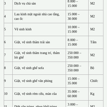
8.000 –
3
Dịch vụ chà sàn
M2
15.000
Lau kính mặt ngoài nhà cao tầng,
15.000 –
4
M2
cao ốc
30.000
10.000 –
5
Vệ sinh kính
M2
15.000
8.000 –
6
Giặt, vệ sinh thảm trải sàn
Tấm
15.000
Giặt, vệ sinh thảm trang trí, thảm
250.000 –
7
M2
lót ghế
350.000
250.000 –
8
Giặt, vệ sinh ghế sofa
Bộ
350.000
15.000 –
9
Giặt, vệ sinh ghế văn phòng
Chiếc
35.000
35.000 –
10
Giặt, vệ sinh rèm cửa, màn của
Kg
60.000
3.000 –
11
Diệt côn trùng, phun khử trùng
M2