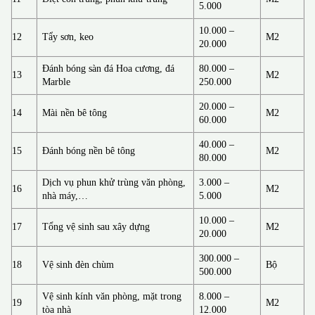
5.000
10.000 –
12
Tẩy sơn, keo
M2
20.000
Đánh bóng sàn đá Hoa cương, đá
80.000 –
13
M2
Marble
250.000
20.000 –
14
Mài nền bê tông
M2
60.000
40.000 –
15
Đánh bóng nền bê tông
M2
80.000
Dịch vụ phun khử trùng văn phòng,
3.000 –
16
M2
nhà máy,…
5.000
10.000 –
17
Tổng vệ sinh sau xây dựng
M2
20.000
300.000 –
18
Vệ sinh đèn chùm
Bộ
500.000
Vệ sinh kính văn phòng, mặt trong
8.000 –
19
M2
tòa nhà
12.000