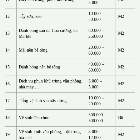
5.000
10.000 –
12
Tẩy sơn, keo
M2
20.000
Đánh bóng sàn đá Hoa cương, đá
80.000 –
13
M2
Marble
250.000
20.000 –
14
Mài nền bê tông
M2
60.000
40.000 –
15
Đánh bóng nền bê tông
M2
80.000
Dịch vụ phun khử trùng văn phòng,
3.000 –
16
M2
nhà máy,…
5.000
10.000 –
17
Tổng vệ sinh sau xây dựng
M2
20.000
300.000 –
18
Vệ sinh đèn chùm
Bộ
500.000
Vệ sinh kính văn phòng, mặt trong
8.000 –
19
M2
tòa nhà
12.000