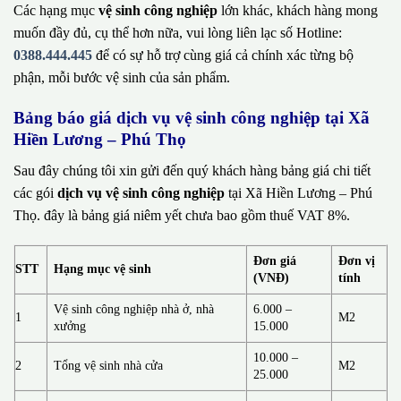
Các hạng mục
vệ sinh công nghiệp
lớn khác, khách hàng mong
muốn đầy đủ, cụ thể hơn nữa, vui lòng liên lạc số Hotline:
0388.444.445
để có sự hỗ trợ cùng giá cả chính xác từng bộ
phận, mỗi bước vệ sinh của sản phẩm.
Bảng báo giá dịch vụ vệ sinh công nghiệp tại Xã
Hiền Lương – Phú Thọ
Sau đây chúng tôi xin gửi đến quý khách hàng bảng giá chi tiết
các gói
dịch vụ vệ sinh công nghiệp
tại Xã Hiền Lương – Phú
Thọ. đây là bảng giá niêm yết chưa bao gồm thuế VAT 8%.
Đơn giá
Đơn vị
STT
Hạng mục vệ sinh
(VNĐ)
tính
Vệ sinh công nghiệp nhà ở, nhà
6.000 –
1
M2
xưởng
15.000
10.000 –
2
Tổng vệ sinh nhà cửa
M2
25.000