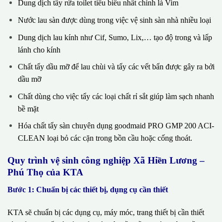
Dung dịch tẩy rửa toilet tiêu biểu nhất chính là Vim
Nước lau sàn được dùng trong việc vệ sinh sàn nhà nhiều loại
Dung dịch lau kính như Cif, Sumo, Lix,… tạo độ trong và lấp
lánh cho kính
Chất tẩy dầu mỡ để lau chùi và tẩy các vết bẩn được gây ra bởi
dầu mỡ
Chất dùng cho việc tẩy các loại chất rỉ sắt giúp làm sạch nhanh
bề mặt
Hóa chất tẩy sàn chuyên dụng goodmaid PRO GMP 200 ACI-
CLEAN loại bỏ các cặn trong bồn cầu hoặc cống thoát.
Quy trình vệ sinh công nghiệp Xã Hiền Lương –
Phú Thọ của KTA
Bước 1: Chuẩn bị các thiết bị, dụng cụ cần thiết
KTA sẽ chuẩn bị các dụng cụ, máy móc, trang thiết bị cần thiết