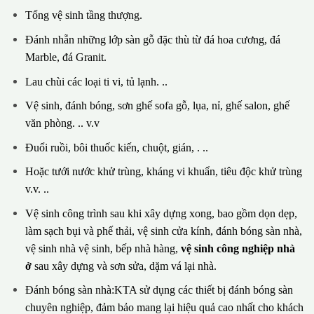
Tổng vệ sinh tầng thượng.
Đánh nhẵn những lớp sàn gỗ đặc thù từ đá hoa cương, đá
Marble, đá Granit.
Lau chùi các loại ti vi, tủ lạnh. ..
Vệ sinh, đánh bóng, sơn ghế sofa gỗ, lụa, nỉ, ghế salon, ghế
văn phòng. .. v.v
Đuổi ruồi, bôi thuốc kiến, chuột, gián, . ..
Hoặc tưới nước khử trùng, kháng vi khuẩn, tiêu độc khử trùng
v.v. ..
Vệ sinh công trình sau khi xây dựng xong, bao gồm dọn dẹp,
làm sạch bụi và phế thải, vệ sinh cửa kính, đánh bóng sàn nhà,
vệ sinh nhà vệ sinh, bếp nhà hàng,
vệ sinh công nghiệp nhà
ở
sau xây dựng và sơn sửa, dặm vá lại nhà.
Đánh bóng sàn nhà:KTA sử dụng các thiết bị đánh bóng sàn
chuyên nghiệp, đảm bảo mang lại hiệu quả cao nhất cho khách