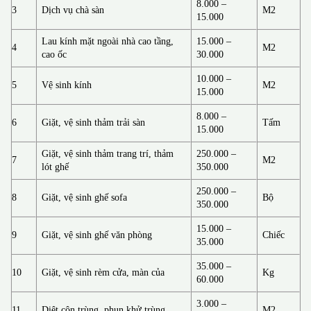
8.000 –
3
Dịch vụ chà sàn
M2
15.000
Lau kính mặt ngoài nhà cao tầng,
15.000 –
4
M2
cao ốc
30.000
10.000 –
5
Vệ sinh kính
M2
15.000
8.000 –
6
Giặt, vệ sinh thảm trải sàn
Tấm
15.000
Giặt, vệ sinh thảm trang trí, thảm
250.000 –
7
M2
lót ghế
350.000
250.000 –
8
Giặt, vệ sinh ghế sofa
Bộ
350.000
15.000 –
9
Giặt, vệ sinh ghế văn phòng
Chiếc
35.000
35.000 –
10
Giặt, vệ sinh rèm cửa, màn của
Kg
60.000
3.000 –
11
Diệt côn trùng, phun khử trùng
M2