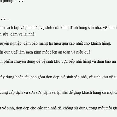
n phòng. .. v.v
.v. ..
m sạch bụi và phế thải, vệ sinh cửa kính, đánh bóng sàn nhà, vệ sinh n
 sửa, dặm vá lại nhà.
huyên nghiệp, đảm bảo mang lại hiệu quả cao nhất cho khách hàng.
n dụng để làm sạch kính một cách an toàn và hiệu quả.
sản phẩm chuyên dụng để vệ sinh khu vực bếp nhà hàng và đảm bảo an 
ây dựng hoàn tất, bao gồm dọn dẹp, vệ sinh sàn nhà, vệ sinh khu vệ si
n cung cấp dịch vụ sơn sửa, dặm vá lại nhà để giúp khách hàng có một 
vệ sinh, dọn dẹp cho các căn nhà đã không sử dụng trong một thời gia