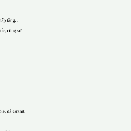
ấp tầng. ..
 ốc, công sở
le, đá Granit.