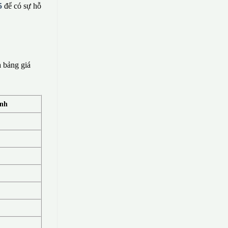
5
để có sự hỗ
 bảng giá
ính