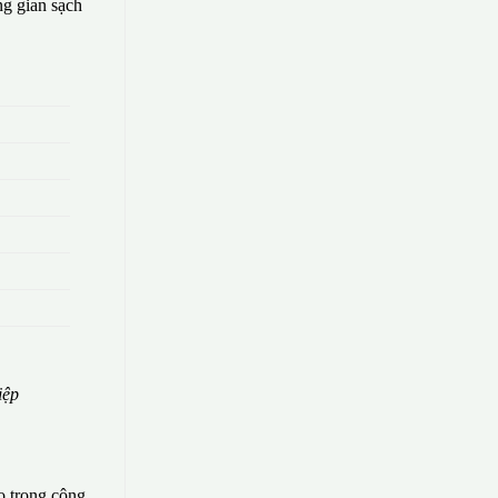
g gian sạch
iệp
o trong công