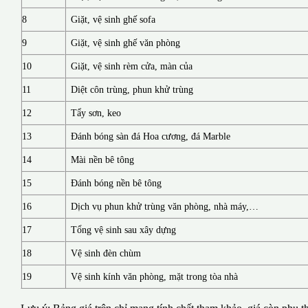
8
Giặt, vệ sinh ghế sofa
9
Giặt, vệ sinh ghế văn phòng
10
Giặt, vệ sinh rèm cửa, màn của
11
Diệt côn trùng, phun khử trùng
12
Tẩy sơn, keo
13
Đánh bóng sàn đá Hoa cương, đá Marble
14
Mài nền bê tông
15
Đánh bóng nền bê tông
16
Dịch vụ phun khử trùng văn phòng, nhà máy,…
17
Tổng vệ sinh sau xây dựng
18
Vệ sinh đèn chùm
19
Vệ sinh kính văn phòng, mặt trong tòa nhà