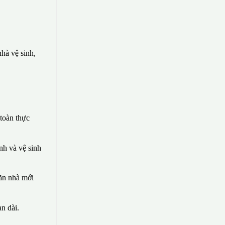
hà vệ sinh,
toàn thực
nh và vệ sinh
căn nhà mới
n dài.