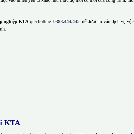
huộc vào nhiều yếu tố khác như mức độ mới cũ mới của công trình, thờ
ông nghiệp KTA
qua hotline
0388.444.445
để được tư vấn dịch vụ vệ 
nh.
ại KTA