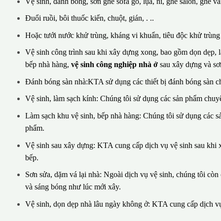
Vệ sinh, đánh bóng, sơn ghế sofa gỗ, lụa, nỉ, ghế salon, ghế vă
Đuổi ruồi, bôi thuốc kiến, chuột, gián, . ..
Hoặc tưới nước khử trùng, kháng vi khuẩn, tiêu độc khử trùng v
Vệ sinh công trình sau khi xây dựng xong, bao gồm dọn dẹp, là
bếp nhà hàng,
vệ sinh công nghiệp nhà ở
sau xây dựng và sơn
Đánh bóng sàn nhà:KTA sử dụng các thiết bị đánh bóng sàn c
Vệ sinh, làm sạch kính: Chúng tôi sử dụng các sản phẩm chuyê
Làm sạch khu vệ sinh, bếp nhà hàng: Chúng tôi sử dụng các 
phẩm.
Vệ sinh sau xây dựng: KTA cung cấp dịch vụ vệ sinh sau khi x
bếp.
Sơn sửa, dặm vá lại nhà: Ngoài dịch vụ vệ sinh, chúng tôi cò
và sáng bóng như lúc mới xây.
Vệ sinh, dọn dẹp nhà lâu ngày không ở: KTA cung cấp dịch vụ 