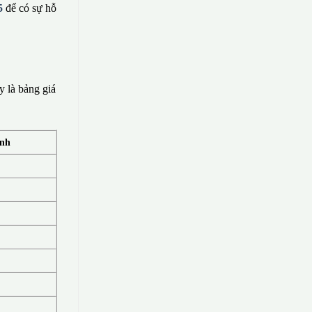
5
để có sự hỗ
 là bảng giá
ính