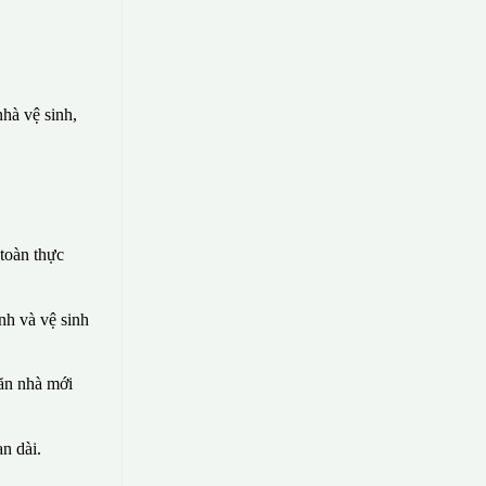
hà vệ sinh,
toàn thực
nh và vệ sinh
căn nhà mới
n dài.