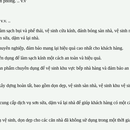
n phòng. .. v.v
.v. ..
m sạch bụi và phế thải, vệ sinh cửa kính, đánh bóng sàn nhà, vệ sinh n
 sửa, dặm vá lại nhà.
huyên nghiệp, đảm bảo mang lại hiệu quả cao nhất cho khách hàng.
n dụng để làm sạch kính một cách an toàn và hiệu quả.
sản phẩm chuyên dụng để vệ sinh khu vực bếp nhà hàng và đảm bảo an 
ây dựng hoàn tất, bao gồm dọn dẹp, vệ sinh sàn nhà, vệ sinh khu vệ si
n cung cấp dịch vụ sơn sửa, dặm vá lại nhà để giúp khách hàng có một 
vệ sinh, dọn dẹp cho các căn nhà đã không sử dụng trong một thời gia