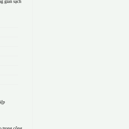
g gian sạch
iệp
o trong công