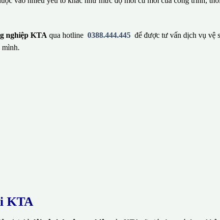
huộc vào nhiều yếu tố khác như mức độ mới cũ mới của công trình, thờ
ông nghiệp KTA
qua hotline
0388.444.445
để được tư vấn dịch vụ vệ 
 mình.
ại KTA