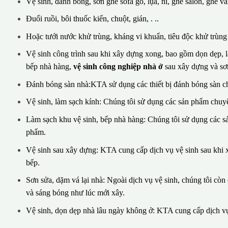
Vệ sinh, đánh bóng, sơn ghế sofa gỗ, lụa, nỉ, ghế salon, ghế vă
Đuổi ruồi, bôi thuốc kiến, chuột, gián, . ..
Hoặc tưới nước khử trùng, kháng vi khuẩn, tiêu độc khử trùng v
Vệ sinh công trình sau khi xây dựng xong, bao gồm dọn dẹp, là
bếp nhà hàng,
vệ sinh công nghiệp nhà ở
sau xây dựng và sơn
Đánh bóng sàn nhà:KTA sử dụng các thiết bị đánh bóng sàn c
Vệ sinh, làm sạch kính: Chúng tôi sử dụng các sản phẩm chuyê
Làm sạch khu vệ sinh, bếp nhà hàng: Chúng tôi sử dụng các 
phẩm.
Vệ sinh sau xây dựng: KTA cung cấp dịch vụ vệ sinh sau khi x
bếp.
Sơn sửa, dặm vá lại nhà: Ngoài dịch vụ vệ sinh, chúng tôi cò
và sáng bóng như lúc mới xây.
Vệ sinh, dọn dẹp nhà lâu ngày không ở: KTA cung cấp dịch vụ 