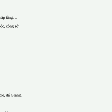
ấp tầng. ..
 ốc, công sở
le, đá Granit.