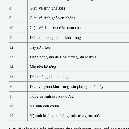
8
Giặt, vệ sinh ghế sofa
9
Giặt, vệ sinh ghế văn phòng
10
Giặt, vệ sinh rèm cửa, màn của
11
Diệt côn trùng, phun khử trùng
12
Tẩy sơn, keo
13
Đánh bóng sàn đá Hoa cương, đá Marble
14
Mài nền bê tông
15
Đánh bóng nền bê tông
16
Dịch vụ phun khử trùng văn phòng, nhà máy,…
17
Tổng vệ sinh sau xây dựng
18
Vệ sinh đèn chùm
19
Vệ sinh kính văn phòng, mặt trong tòa nhà