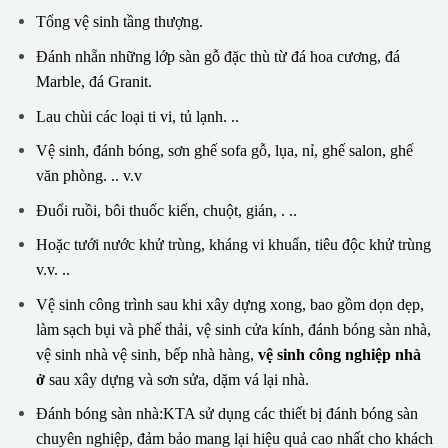
Tổng vệ sinh tầng thượng.
Đánh nhẵn những lớp sàn gỗ đặc thù từ đá hoa cương, đá
Marble, đá Granit.
Lau chùi các loại ti vi, tủ lạnh. ..
Vệ sinh, đánh bóng, sơn ghế sofa gỗ, lụa, nỉ, ghế salon, ghế
văn phòng. .. v.v
Đuổi ruồi, bôi thuốc kiến, chuột, gián, . ..
Hoặc tưới nước khử trùng, kháng vi khuẩn, tiêu độc khử trùng
v.v. ..
Vệ sinh công trình sau khi xây dựng xong, bao gồm dọn dẹp,
làm sạch bụi và phế thải, vệ sinh cửa kính, đánh bóng sàn nhà,
vệ sinh nhà vệ sinh, bếp nhà hàng,
vệ sinh công nghiệp nhà
ở
sau xây dựng và sơn sửa, dặm vá lại nhà.
Đánh bóng sàn nhà:KTA sử dụng các thiết bị đánh bóng sàn
chuyên nghiệp, đảm bảo mang lại hiệu quả cao nhất cho khách