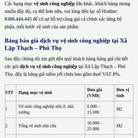
Các hạng mục
vệ sinh công nghiệp
lớn khác, khách hàng mong
muốn đầy đủ, cụ thể hơn nữa, vui lòng liên lạc số Hotline:
0388.444.445
để có sự hỗ trợ cùng giá cả chính xác từng bộ
phận, mỗi bước vệ sinh của sản phẩm.
Bảng báo giá dịch vụ vệ sinh công nghiệp tại Xã
Lập Thạch – Phú Thọ
Sau đây chúng tôi xin gửi đến quý khách hàng bảng giá chi tiết
các gói
dịch vụ vệ sinh công nghiệp
tại Xã Lập Thạch – Phú
Thọ. đây là bảng giá niêm yết chưa bao gồm thuế VAT 8%.
Đơn giá
Đơn vị
STT
Hạng mục vệ sinh
(VNĐ)
tính
Vệ sinh công nghiệp nhà ở, nhà
6.000 –
1
M2
xưởng
15.000
10.000 –
2
Tổng vệ sinh nhà cửa
M2
25.000