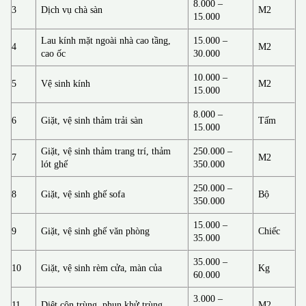
8.000 –
3
Dịch vụ chà sàn
M2
15.000
Lau kính mặt ngoài nhà cao tầng,
15.000 –
4
M2
cao ốc
30.000
10.000 –
5
Vệ sinh kính
M2
15.000
8.000 –
6
Giặt, vệ sinh thảm trải sàn
Tấm
15.000
Giặt, vệ sinh thảm trang trí, thảm
250.000 –
7
M2
lót ghế
350.000
250.000 –
8
Giặt, vệ sinh ghế sofa
Bộ
350.000
15.000 –
9
Giặt, vệ sinh ghế văn phòng
Chiếc
35.000
35.000 –
10
Giặt, vệ sinh rèm cửa, màn của
Kg
60.000
3.000 –
11
Diệt côn trùng, phun khử trùng
M2