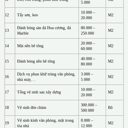
5.000
10.000 –
12
Tẩy sơn, keo
M2
20.000
Đánh bóng sàn đá Hoa cương, đá
80.000 –
13
M2
Marble
250.000
20.000 –
14
Mài nền bê tông
M2
60.000
40.000 –
15
Đánh bóng nền bê tông
M2
80.000
Dịch vụ phun khử trùng văn phòng,
3.000 –
16
M2
nhà máy,…
5.000
10.000 –
17
Tổng vệ sinh sau xây dựng
M2
20.000
300.000 –
18
Vệ sinh đèn chùm
Bộ
500.000
Vệ sinh kính văn phòng, mặt trong
8.000 –
19
M2
tòa nhà
12.000