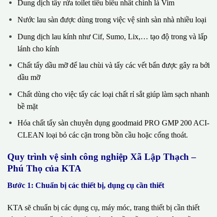
Dung dịch tẩy rửa toilet tiêu biểu nhất chính là Vim
Nước lau sàn được dùng trong việc vệ sinh sàn nhà nhiều loại
Dung dịch lau kính như Cif, Sumo, Lix,… tạo độ trong và lấp
lánh cho kính
Chất tẩy dầu mỡ để lau chùi và tẩy các vết bẩn được gây ra bởi
dầu mỡ
Chất dùng cho việc tẩy các loại chất rỉ sắt giúp làm sạch nhanh
bề mặt
Hóa chất tẩy sàn chuyên dụng goodmaid PRO GMP 200 ACI-
CLEAN loại bỏ các cặn trong bồn cầu hoặc cống thoát.
Quy trình vệ sinh công nghiệp Xã Lập Thạch –
Phú Thọ của KTA
Bước 1: Chuẩn bị các thiết bị, dụng cụ cần thiết
KTA sẽ chuẩn bị các dụng cụ, máy móc, trang thiết bị cần thiết