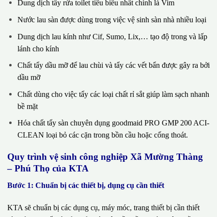
Dung dịch tẩy rửa toilet tiêu biểu nhất chính là Vim
Nước lau sàn được dùng trong việc vệ sinh sàn nhà nhiều loại
Dung dịch lau kính như Cif, Sumo, Lix,… tạo độ trong và lấp
lánh cho kính
Chất tẩy dầu mỡ để lau chùi và tẩy các vết bẩn được gây ra bởi
dầu mỡ
Chất dùng cho việc tẩy các loại chất rỉ sắt giúp làm sạch nhanh
bề mặt
Hóa chất tẩy sàn chuyên dụng goodmaid PRO GMP 200 ACI-
CLEAN loại bỏ các cặn trong bồn cầu hoặc cống thoát.
Quy trình vệ sinh công nghiệp Xã Mường Thàng
– Phú Thọ của KTA
Bước 1: Chuẩn bị các thiết bị, dụng cụ cần thiết
KTA sẽ chuẩn bị các dụng cụ, máy móc, trang thiết bị cần thiết