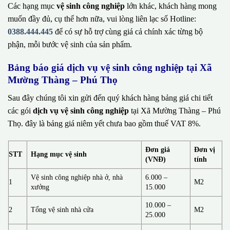
Các hạng mục
vệ sinh công nghiệp
lớn khác, khách hàng mong
muốn đầy đủ, cụ thể hơn nữa, vui lòng liên lạc số Hotline:
0388.444.445
để có sự hỗ trợ cùng giá cả chính xác từng bộ
phận, mỗi bước vệ sinh của sản phẩm.
Bảng báo giá dịch vụ vệ sinh công nghiệp tại Xã
Mường Thàng – Phú Thọ
Sau đây chúng tôi xin gửi đến quý khách hàng bảng giá chi tiết
các gói
dịch vụ vệ sinh công nghiệp
tại Xã Mường Thàng – Phú
Thọ. đây là bảng giá niêm yết chưa bao gồm thuế VAT 8%.
Đơn giá
Đơn vị
STT
Hạng mục vệ sinh
(VNĐ)
tính
Vệ sinh công nghiệp nhà ở, nhà
6.000 –
1
M2
xưởng
15.000
10.000 –
2
Tổng vệ sinh nhà cửa
M2
25.000