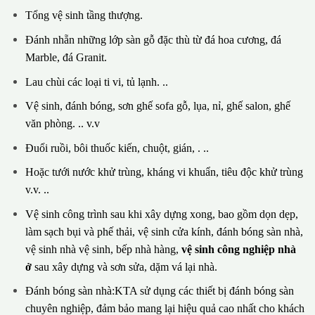
Tổng vệ sinh tầng thượng.
Đánh nhẵn những lớp sàn gỗ đặc thù từ đá hoa cương, đá
Marble, đá Granit.
Lau chùi các loại ti vi, tủ lạnh. ..
Vệ sinh, đánh bóng, sơn ghế sofa gỗ, lụa, nỉ, ghế salon, ghế
văn phòng. .. v.v
Đuổi ruồi, bôi thuốc kiến, chuột, gián, . ..
Hoặc tưới nước khử trùng, kháng vi khuẩn, tiêu độc khử trùng
v.v. ..
Vệ sinh công trình sau khi xây dựng xong, bao gồm dọn dẹp,
làm sạch bụi và phế thải, vệ sinh cửa kính, đánh bóng sàn nhà,
vệ sinh nhà vệ sinh, bếp nhà hàng,
vệ sinh công nghiệp nhà
ở
sau xây dựng và sơn sửa, dặm vá lại nhà.
Đánh bóng sàn nhà:KTA sử dụng các thiết bị đánh bóng sàn
chuyên nghiệp, đảm bảo mang lại hiệu quả cao nhất cho khách