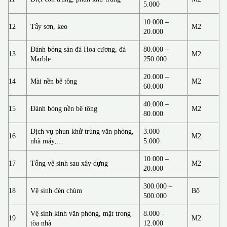
5.000
10.000 –
12
Tẩy sơn, keo
M2
20.000
Đánh bóng sàn đá Hoa cương, đá
80.000 –
13
M2
Marble
250.000
20.000 –
14
Mài nền bê tông
M2
60.000
40.000 –
15
Đánh bóng nền bê tông
M2
80.000
Dịch vụ phun khử trùng văn phòng,
3.000 –
16
M2
nhà máy,…
5.000
10.000 –
17
Tổng vệ sinh sau xây dựng
M2
20.000
300.000 –
18
Vệ sinh đèn chùm
Bộ
500.000
Vệ sinh kính văn phòng, mặt trong
8.000 –
19
M2
tòa nhà
12.000