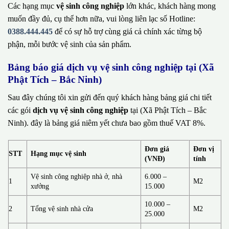
Các hạng mục
vệ sinh công nghiệp
lớn khác, khách hàng mong
muốn đầy đủ, cụ thể hơn nữa, vui lòng liên lạc số Hotline:
0388.444.445
để có sự hỗ trợ cùng giá cả chính xác từng bộ
phận, mỗi bước vệ sinh của sản phẩm.
Bảng báo giá dịch vụ vệ sinh công nghiệp tại (Xã
Phật Tích – Bắc Ninh)
Sau đây chúng tôi xin gửi đến quý khách hàng bảng giá chi tiết
các gói
dịch vụ vệ sinh công nghiệp
tại (Xã Phật Tích – Bắc
Ninh). đây là bảng giá niêm yết chưa bao gồm thuế VAT 8%.
Đơn giá
Đơn vị
STT
Hạng mục vệ sinh
(VNĐ)
tính
Vệ sinh công nghiệp nhà ở, nhà
6.000 –
1
M2
xưởng
15.000
10.000 –
2
Tổng vệ sinh nhà cửa
M2
25.000