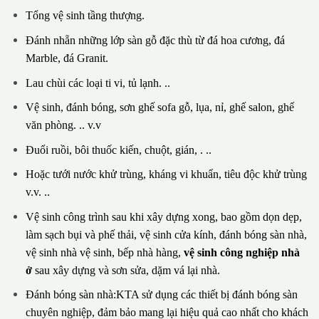
Tổng vệ sinh tầng thượng.
Đánh nhẵn những lớp sàn gỗ đặc thù từ đá hoa cương, đá
Marble, đá Granit.
Lau chùi các loại ti vi, tủ lạnh. ..
Vệ sinh, đánh bóng, sơn ghế sofa gỗ, lụa, nỉ, ghế salon, ghế
văn phòng. .. v.v
Đuổi ruồi, bôi thuốc kiến, chuột, gián, . ..
Hoặc tưới nước khử trùng, kháng vi khuẩn, tiêu độc khử trùng
v.v. ..
Vệ sinh công trình sau khi xây dựng xong, bao gồm dọn dẹp,
làm sạch bụi và phế thải, vệ sinh cửa kính, đánh bóng sàn nhà,
vệ sinh nhà vệ sinh, bếp nhà hàng,
vệ sinh công nghiệp nhà
ở
sau xây dựng và sơn sửa, dặm vá lại nhà.
Đánh bóng sàn nhà:KTA sử dụng các thiết bị đánh bóng sàn
chuyên nghiệp, đảm bảo mang lại hiệu quả cao nhất cho khách