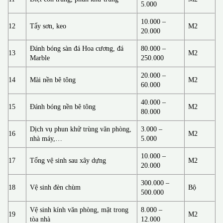
5.000
10.000 –
12
Tẩy sơn, keo
M2
20.000
Đánh bóng sàn đá Hoa cương, đá
80.000 –
13
M2
Marble
250.000
20.000 –
14
Mài nền bê tông
M2
60.000
40.000 –
15
Đánh bóng nền bê tông
M2
80.000
Dịch vụ phun khử trùng văn phòng,
3.000 –
16
M2
nhà máy,…
5.000
10.000 –
17
Tổng vệ sinh sau xây dựng
M2
20.000
300.000 –
18
Vệ sinh đèn chùm
Bộ
500.000
Vệ sinh kính văn phòng, mặt trong
8.000 –
19
M2
tòa nhà
12.000