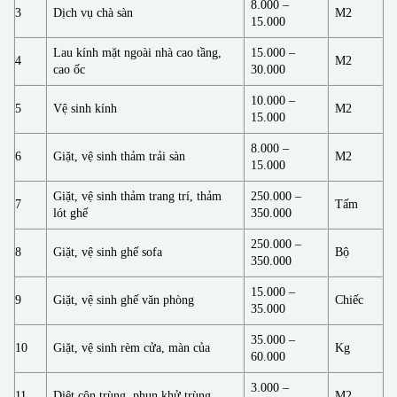
8.000 –
3
Dịch vụ chà sàn
M2
15.000
Lau kính mặt ngoài nhà cao tầng,
15.000 –
4
M2
cao ốc
30.000
10.000 –
5
Vệ sinh kính
M2
15.000
8.000 –
6
Giặt, vệ sinh thảm trải sàn
M2
15.000
Giặt, vệ sinh thảm trang trí, thảm
250.000 –
7
Tấm
lót ghế
350.000
250.000 –
8
Giặt, vệ sinh ghế sofa
Bộ
350.000
15.000 –
9
Giặt, vệ sinh ghế văn phòng
Chiếc
35.000
35.000 –
10
Giặt, vệ sinh rèm cửa, màn của
Kg
60.000
3.000 –
11
Diệt côn trùng, phun khử trùng
M2