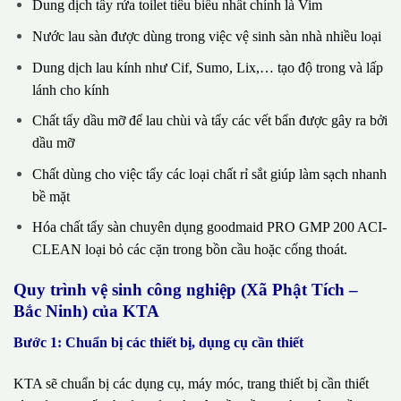
Dung dịch tẩy rửa toilet tiêu biểu nhất chính là Vim
Nước lau sàn được dùng trong việc vệ sinh sàn nhà nhiều loại
Dung dịch lau kính như Cif, Sumo, Lix,… tạo độ trong và lấp
lánh cho kính
Chất tẩy dầu mỡ để lau chùi và tẩy các vết bẩn được gây ra bởi
dầu mỡ
Chất dùng cho việc tẩy các loại chất rỉ sắt giúp làm sạch nhanh
bề mặt
Hóa chất tẩy sàn chuyên dụng goodmaid PRO GMP 200 ACI-
CLEAN loại bỏ các cặn trong bồn cầu hoặc cống thoát.
Quy trình vệ sinh công nghiệp (Xã Phật Tích –
Bắc Ninh) của KTA
Bước 1: Chuẩn bị các thiết bị, dụng cụ cần thiết
KTA sẽ chuẩn bị các dụng cụ, máy móc, trang thiết bị cần thiết