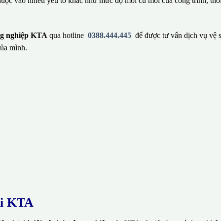
huộc vào nhiều yếu tố khác như mức độ mới cũ mới của công trình, thờ
ông nghiệp KTA
qua hotline
0388.444.445
để được tư vấn dịch vụ vệ 
của mình.
ại KTA