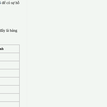
5
để có sự hỗ
đây là bảng
ính