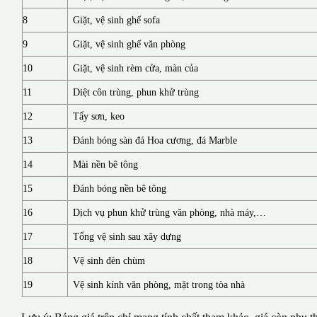
8
Giặt, vệ sinh ghế sofa
9
Giặt, vệ sinh ghế văn phòng
10
Giặt, vệ sinh rèm cửa, màn của
11
Diệt côn trùng, phun khử trùng
12
Tẩy sơn, keo
13
Đánh bóng sàn đá Hoa cương, đá Marble
14
Mài nền bê tông
15
Đánh bóng nền bê tông
16
Dịch vụ phun khử trùng văn phòng, nhà máy,…
17
Tổng vệ sinh sau xây dựng
18
Vệ sinh đèn chùm
19
Vệ sinh kính văn phòng, mặt trong tòa nhà