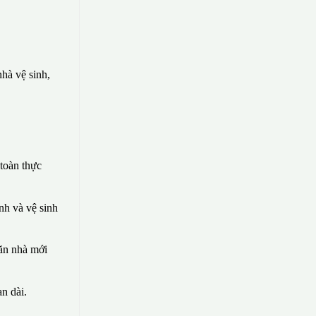
hà vệ sinh,
toàn thực
nh và vệ sinh
căn nhà mới
n dài.