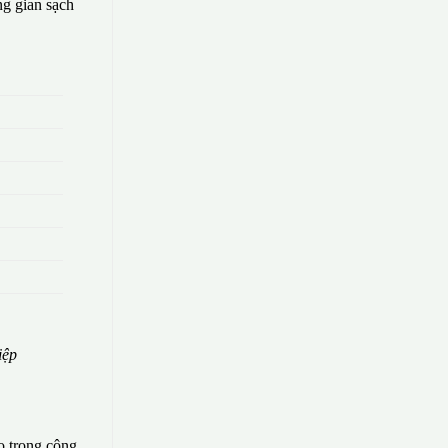
g gian sạch
iệp
o trong công