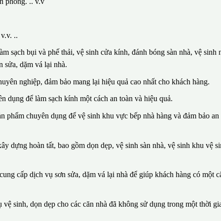
n phòng. .. v.v
.v. ..
m sạch bụi và phế thải, vệ sinh cửa kính, đánh bóng sàn nhà, vệ sinh n
 sửa, dặm vá lại nhà.
huyên nghiệp, đảm bảo mang lại hiệu quả cao nhất cho khách hàng.
n dụng để làm sạch kính một cách an toàn và hiệu quả.
sản phẩm chuyên dụng để vệ sinh khu vực bếp nhà hàng và đảm bảo an 
ây dựng hoàn tất, bao gồm dọn dẹp, vệ sinh sàn nhà, vệ sinh khu vệ si
n cung cấp dịch vụ sơn sửa, dặm vá lại nhà để giúp khách hàng có một 
vệ sinh, dọn dẹp cho các căn nhà đã không sử dụng trong một thời gia