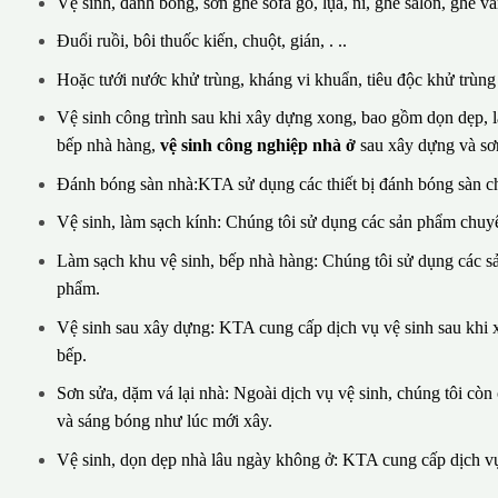
Vệ sinh, đánh bóng, sơn ghế sofa gỗ, lụa, nỉ, ghế salon, ghế vă
Đuổi ruồi, bôi thuốc kiến, chuột, gián, . ..
Hoặc tưới nước khử trùng, kháng vi khuẩn, tiêu độc khử trùng v
Vệ sinh công trình sau khi xây dựng xong, bao gồm dọn dẹp, là
bếp nhà hàng,
vệ sinh công nghiệp nhà ở
sau xây dựng và sơn
Đánh bóng sàn nhà:KTA sử dụng các thiết bị đánh bóng sàn c
Vệ sinh, làm sạch kính: Chúng tôi sử dụng các sản phẩm chuyê
Làm sạch khu vệ sinh, bếp nhà hàng: Chúng tôi sử dụng các 
phẩm.
Vệ sinh sau xây dựng: KTA cung cấp dịch vụ vệ sinh sau khi x
bếp.
Sơn sửa, dặm vá lại nhà: Ngoài dịch vụ vệ sinh, chúng tôi cò
và sáng bóng như lúc mới xây.
Vệ sinh, dọn dẹp nhà lâu ngày không ở: KTA cung cấp dịch vụ 