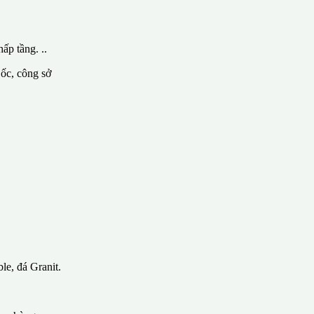
ấp tầng. ..
 ốc, công sở
le, đá Granit.