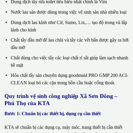
Dung dịch tẩy rửa toilet tiêu biểu nhất chính là Vim
Nước lau sàn được dùng trong việc vệ sinh sàn nhà nhiều loại
Dung dịch lau kính như Cif, Sumo, Lix,… tạo độ trong và lấp
lánh cho kính
Chất tẩy dầu mỡ để lau chùi và tẩy các vết bẩn được gây ra bởi
dầu mỡ
Chất dùng cho việc tẩy các loại chất rỉ sắt giúp làm sạch nhanh
bề mặt
Hóa chất tẩy sàn chuyên dụng goodmaid PRO GMP 200 ACI-
CLEAN loại bỏ các cặn trong bồn cầu hoặc cống thoát.
Quy trình vệ sinh công nghiệp Xã Sơn Đông –
Phú Thọ của KTA
Bước 1: Chuẩn bị các thiết bị, dụng cụ cần thiết
KTA sẽ chuẩn bị các dụng cụ, máy móc, trang thiết bị cần thiết