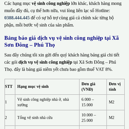
Các hạng mục
vệ sinh công nghiệp
lớn khác, khách hàng mong
muốn đầy đủ, cụ thể hơn nữa, vui lòng liên lạc số Hotline:
0388.444.445
để có sự hỗ trợ cùng giá cả chính xác từng bộ
phận, mỗi bước vệ sinh của sản phẩm.
Bảng báo giá dịch vụ vệ sinh công nghiệp tại Xã
Sơn Đông – Phú Thọ
Sau đây chúng tôi xin gửi đến quý khách hàng bảng giá chi tiết
các gói
dịch vụ vệ sinh công nghiệp
tại Xã Sơn Đông – Phú
Thọ. đây là bảng giá niêm yết chưa bao gồm thuế VAT 8%.
Đơn giá
Đơn vị
STT
Hạng mục vệ sinh
(VNĐ)
tính
Vệ sinh công nghiệp nhà ở, nhà
6.000 –
1
M2
xưởng
15.000
10.000 –
2
Tổng vệ sinh nhà cửa
M2
25.000