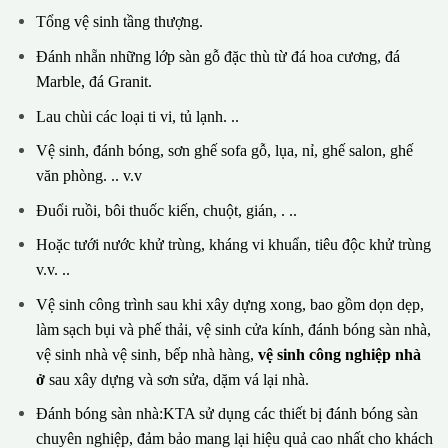
Tổng vệ sinh tầng thượng.
Đánh nhẵn những lớp sàn gỗ đặc thù từ đá hoa cương, đá
Marble, đá Granit.
Lau chùi các loại ti vi, tủ lạnh. ..
Vệ sinh, đánh bóng, sơn ghế sofa gỗ, lụa, nỉ, ghế salon, ghế
văn phòng. .. v.v
Đuổi ruồi, bôi thuốc kiến, chuột, gián, . ..
Hoặc tưới nước khử trùng, kháng vi khuẩn, tiêu độc khử trùng
v.v. ..
Vệ sinh công trình sau khi xây dựng xong, bao gồm dọn dẹp,
làm sạch bụi và phế thải, vệ sinh cửa kính, đánh bóng sàn nhà,
vệ sinh nhà vệ sinh, bếp nhà hàng,
vệ sinh công nghiệp nhà
ở
sau xây dựng và sơn sửa, dặm vá lại nhà.
Đánh bóng sàn nhà:KTA sử dụng các thiết bị đánh bóng sàn
chuyên nghiệp, đảm bảo mang lại hiệu quả cao nhất cho khách