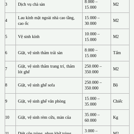
8.000 –
3
Dịch vụ chà sàn
M2
15.000
Lau kính mặt ngoài nhà cao tầng,
15.000 –
4
M2
cao ốc
30.000
10.000 –
5
Vệ sinh kính
M2
15.000
8.000 –
6
Giặt, vệ sinh thảm trải sàn
Tấm
15.000
Giặt, vệ sinh thảm trang trí, thảm
250.000 –
7
M2
lót ghế
350.000
250.000 –
8
Giặt, vệ sinh ghế sofa
Bộ
350.000
15.000 –
9
Giặt, vệ sinh ghế văn phòng
Chiếc
35.000
35.000 –
10
Giặt, vệ sinh rèm cửa, màn của
Kg
60.000
3.000 –
11
Diệt côn trùng, phun khử trùng
M2