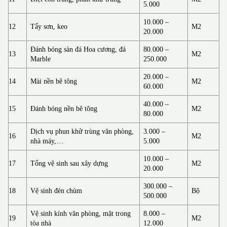
5.000
10.000 –
12
Tẩy sơn, keo
M2
20.000
Đánh bóng sàn đá Hoa cương, đá
80.000 –
13
M2
Marble
250.000
20.000 –
14
Mài nền bê tông
M2
60.000
40.000 –
15
Đánh bóng nền bê tông
M2
80.000
Dịch vụ phun khử trùng văn phòng,
3.000 –
16
M2
nhà máy,…
5.000
10.000 –
17
Tổng vệ sinh sau xây dựng
M2
20.000
300.000 –
18
Vệ sinh đèn chùm
Bộ
500.000
Vệ sinh kính văn phòng, mặt trong
8.000 –
19
M2
tòa nhà
12.000