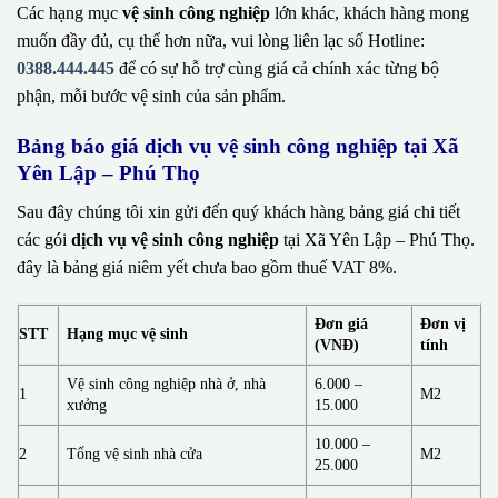
Các hạng mục
vệ sinh công nghiệp
lớn khác, khách hàng mong
muốn đầy đủ, cụ thể hơn nữa, vui lòng liên lạc số Hotline:
0388.444.445
để có sự hỗ trợ cùng giá cả chính xác từng bộ
phận, mỗi bước vệ sinh của sản phẩm.
Bảng báo giá dịch vụ vệ sinh công nghiệp tại Xã
Yên Lập – Phú Thọ
Sau đây chúng tôi xin gửi đến quý khách hàng bảng giá chi tiết
các gói
dịch vụ vệ sinh công nghiệp
tại Xã Yên Lập – Phú Thọ.
đây là bảng giá niêm yết chưa bao gồm thuế VAT 8%.
Đơn giá
Đơn vị
STT
Hạng mục vệ sinh
(VNĐ)
tính
Vệ sinh công nghiệp nhà ở, nhà
6.000 –
1
M2
xưởng
15.000
10.000 –
2
Tổng vệ sinh nhà cửa
M2
25.000