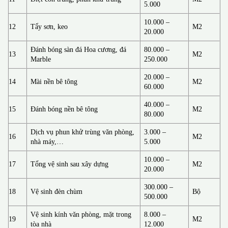
5.000
10.000 –
12
Tẩy sơn, keo
M2
20.000
Đánh bóng sàn đá Hoa cương, đá
80.000 –
13
M2
Marble
250.000
20.000 –
14
Mài nền bê tông
M2
60.000
40.000 –
15
Đánh bóng nền bê tông
M2
80.000
Dịch vụ phun khử trùng văn phòng,
3.000 –
16
M2
nhà máy,…
5.000
10.000 –
17
Tổng vệ sinh sau xây dựng
M2
20.000
300.000 –
18
Vệ sinh đèn chùm
Bộ
500.000
Vệ sinh kính văn phòng, mặt trong
8.000 –
19
M2
tòa nhà
12.000