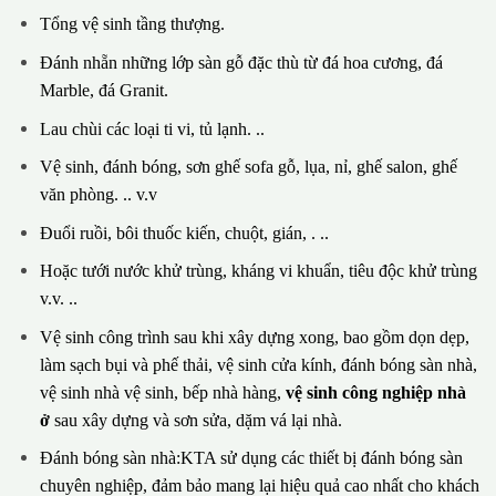
Tổng vệ sinh tầng thượng.
Đánh nhẵn những lớp sàn gỗ đặc thù từ đá hoa cương, đá
Marble, đá Granit.
Lau chùi các loại ti vi, tủ lạnh. ..
Vệ sinh, đánh bóng, sơn ghế sofa gỗ, lụa, nỉ, ghế salon, ghế
văn phòng. .. v.v
Đuổi ruồi, bôi thuốc kiến, chuột, gián, . ..
Hoặc tưới nước khử trùng, kháng vi khuẩn, tiêu độc khử trùng
v.v. ..
Vệ sinh công trình sau khi xây dựng xong, bao gồm dọn dẹp,
làm sạch bụi và phế thải, vệ sinh cửa kính, đánh bóng sàn nhà,
vệ sinh nhà vệ sinh, bếp nhà hàng,
vệ sinh công nghiệp nhà
ở
sau xây dựng và sơn sửa, dặm vá lại nhà.
Đánh bóng sàn nhà:KTA sử dụng các thiết bị đánh bóng sàn
chuyên nghiệp, đảm bảo mang lại hiệu quả cao nhất cho khách