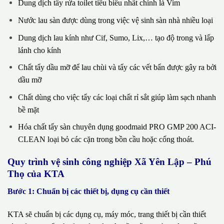
Dung dịch tẩy rửa toilet tiêu biểu nhất chính là Vim
Nước lau sàn được dùng trong việc vệ sinh sàn nhà nhiều loại
Dung dịch lau kính như Cif, Sumo, Lix,… tạo độ trong và lấp
lánh cho kính
Chất tẩy dầu mỡ để lau chùi và tẩy các vết bẩn được gây ra bởi
dầu mỡ
Chất dùng cho việc tẩy các loại chất rỉ sắt giúp làm sạch nhanh
bề mặt
Hóa chất tẩy sàn chuyên dụng goodmaid PRO GMP 200 ACI-
CLEAN loại bỏ các cặn trong bồn cầu hoặc cống thoát.
Quy trình vệ sinh công nghiệp Xã Yên Lập – Phú
Thọ của KTA
Bước 1: Chuẩn bị các thiết bị, dụng cụ cần thiết
KTA sẽ chuẩn bị các dụng cụ, máy móc, trang thiết bị cần thiết