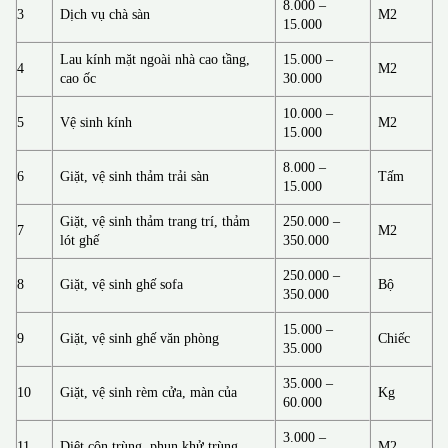
8.000 –
3
Dịch vụ chà sàn
M2
15.000
Lau kính mặt ngoài nhà cao tầng,
15.000 –
4
M2
cao ốc
30.000
10.000 –
5
Vệ sinh kính
M2
15.000
8.000 –
6
Giặt, vệ sinh thảm trải sàn
Tấm
15.000
Giặt, vệ sinh thảm trang trí, thảm
250.000 –
7
M2
lót ghế
350.000
250.000 –
8
Giặt, vệ sinh ghế sofa
Bộ
350.000
15.000 –
9
Giặt, vệ sinh ghế văn phòng
Chiếc
35.000
35.000 –
10
Giặt, vệ sinh rèm cửa, màn của
Kg
60.000
3.000 –
11
Diệt côn trùng, phun khử trùng
M2